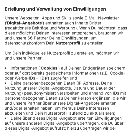
Anzeige
Hintergrund der Klage und rechtliche Schritte
Anzeige
Der Tech-Konzern Meta nutzt seit Anfang der Woche
(27. Mai 2025) alle öffentlich geteilten Inhalte auf
Instagram und Facebook, um seine Künstliche
Intelligenz „Meta AI“ zu trainieren. Das wollte die
Verbraucherzentrale vorab verhindern, ist mit ihrem
Eilantrag aber gescheitert. Verbraucherrechts-Experte
Felix Flosbach weiß, was das konkret bedeutet:
Anzeige