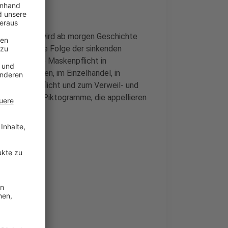
auptbahnhof wird ab morgen Geschichte
 Dies sei eine Folge der sinkenden
rt bleibt die Maskenpflicht in
n und Bahnen, im Einzelhandel, in
 zur Maskenpflicht und zum Verweil- und
 Banner und Piktogramme, die appellieren