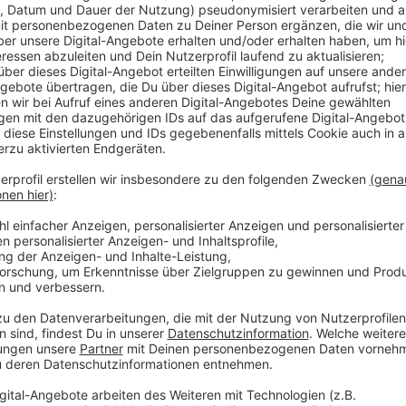
Anzeige
Auch die Maskenpflicht in der Innenstadt und am H
sein – das hat der Krisenstab der Stadt beschlossen.
Inzidenzen, heißt es. Von dieser Entscheidung unberüh
geschlossenen Räumen – also beispielsweise in Busse
Arztpraxen oder bei Friseuren. Während die Schilder
Alkoholkonsumverbot jetzt entfernt werden, bleiben
eine Maske zu tragen, weiter bestehen.
Anzeige
Weitere Infos und Links zum Thema
Anzeige
Diese Regeln gelten ab Freitag