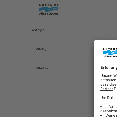
Anzeige
Anzeige
Anzeige