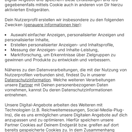
Konkurrenz zu machen.
Oberbürgermeister Stephan Keller reagiert auf den
Protest und lädt zusammen mit Mülheims
Oberbürgermeister Marc Buchholz zu Gesprächen ein.
Hier sollen mögliche Zukunftsszenarien erörtert und
Zukunftsperspektiven für die Mitarbeitenden
aufgezeigt werden.
Anzeige
Weitere Infos und Links zum Thema:
Anzeige
OB Keller lädt zu Gesprächen ein
Kritik an OB Keller wegen Vallourec-Schließung