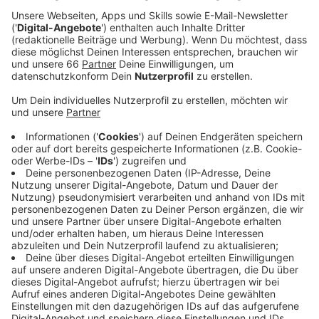
per Großbildleinwand kundgetan. Es gab Buhrufe
und Pfiffe, später flogen Eier.
Veröffentlicht:
Dienstag, 23.11.2021 05:20
Anzeige
Ihre Wut konnten die Beschäftigten von Vallourec in
Rath nur digital übermitteln, aber die Botschaft dürfte
auch in Paris angekommen sein. Die Mitarbeitenden
sind stinksauer auf die Ankündigung, das Werk
verkaufen zu wollen. Denn viele der Beschäftigten
wissen: Auch das Werk in Reisholz sollte verkauft
werden – dann fand man keinen Käufer und das Werk
wurde geschlossen. Schuld waren daran mutmaßlich
auch halbherzige Verkaufsversuche. In der
Belegschaft heißt es schon jetzt, Vallourec wolle gar
nicht verkaufen, um sich auf dem Markt selbst keine