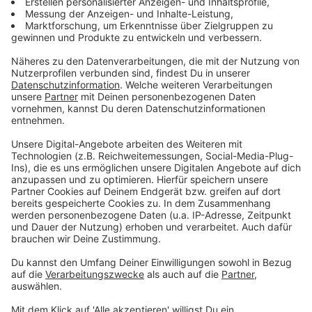
Anzeige
"Joe Biden ist ein überzeugter Transatlantiker
und hat in diesen krisenhaften Jahren und
angesichts der Aggression Wladimir Putins fest
an der Seite Europas gestanden. Dass er seine
Kandidatur aufgibt, ist klug, auch wenn es ihm
natürlich schwer fallen muss."
Das schreibt die
Düsseldorfer
Bundestagsabgeordnete der FDP - Marie-Agnes
Strack-Zimmermann -
auf AD-Anfrage zu dem
Rückzug Bidens im US-Wahlkampf. Jetzt gehe es
darum, dass die Demokraten den geeigneten
Kandidaten oder die geeignete Kandidatin sofort auf