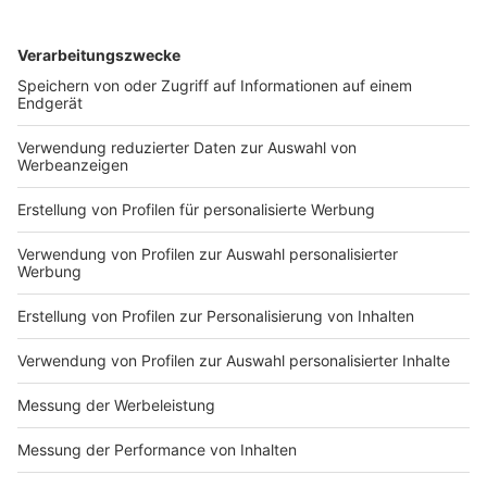
sehr auf die USA verlassen
Anzeige
Ob Kamala Harris an Bidens Stelle kandidiert steht
noch nicht offiziell fest. Die
finale Entscheidung liegt
bei den Delegierten der US-Demokraten aus allen
Bundesstaaten.
Anzeige
Weitere Infos und Links zum Thema:
Anzeige
Unser News-Ticker zu Bidens Verzicht auf die
Präsidentschaftskandidatur