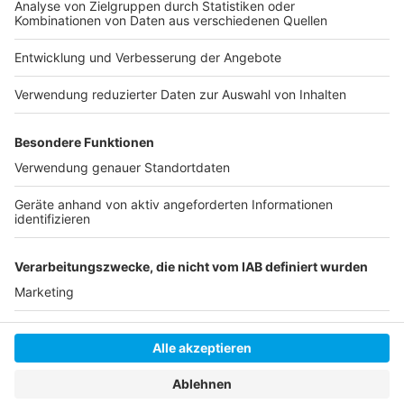
Fünf Dinge, die man über Kamala Harris wissen
muss
Nach Biden-Verzicht: Harris will gegen Trump
antreten
Anzeige
Anzeige
Anzeige