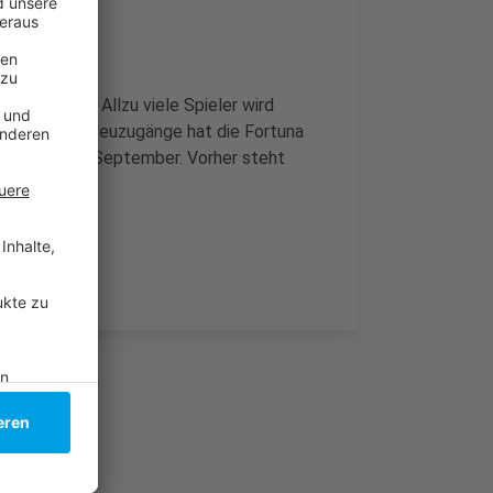
tattfinden. Allzu viele Spieler wird
ausgelaufen, Neuzugänge hat die Fortuna
beginnt Mitte September. Vorher steht
anden an.