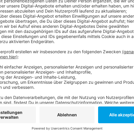
Anzeige
Das erste Mannschaftstraining soll dann übermorgen s
Rösler dabei nicht dabei haben, viele Verträge sind 
bisher nicht verpflichtet. Die neue Zweitligasaison 
unter anderem noch ein Trainingslager in den Niederl
Anzeige