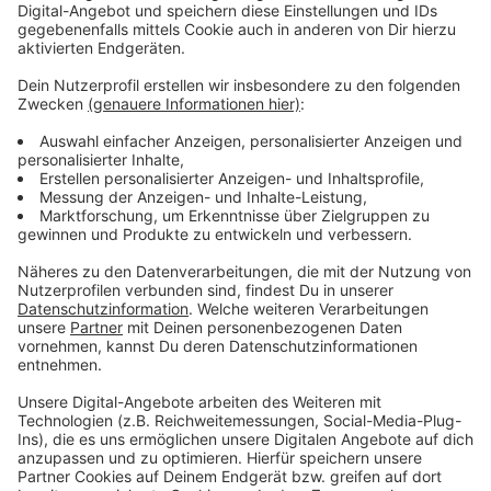
denen insgesamt 12.000 Quadratmeter bepflanzt
werden sollen, der Großteil ab Ende 2026. Einige
Flächen werden auch Sitzgelegenheiten bieten. Der
Test kostet die Stadt rund 900.000 Euro. Bis 2030
sollen weitere urbane Miniwälder folgen.
Anzeige
Weitere Infos und Links zum Thema:
Anzeige
"Pocket Park" in Flingern eröffnet
Stadt-Mitteilung zum "Pocket Park"
Stadt pflanzt im Winter 1.500 neue Bäume
20.000 Bäume für den Stadtwald