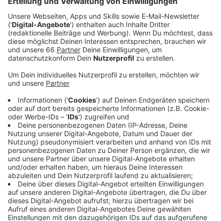
am 31. Januar 2025 dem zuständigen
Ratsausschuss vor.
Veröffentlicht:
Freitag, 31.01.2025 07:00
Anzeige
Die Idee der urbanen Miniwälder
Anzeige
Die Idee stammt aus Japan: Kleine Flächen werden
dicht mit Gräsern, Sträuchern oder Bäumen bepflanzt,
um schnell eine hohe Biomasse zu erzeugen. Diese
Miniwälder verbessern das Mikroklima, sorgen für
bessere Luft und Verdunstungskühle. Die Stadt hat
zehn Grundstücke als Testflächen ausgewählt, auf