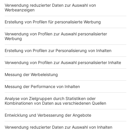
Düsseldorf
Anzeige
Wir behalten die Lage vor Ort weiter im Blick und
berichten
hier
über Veränderungen und weitere
Neuerungen bei der Ausländerbehörde.
Anzeige
Weitere Infos und Links zum Thema:
Anzeige
Der Fachkräftereport der IHK Düsseldorf
Das Beschlusspapier der HWK Düsseldorf