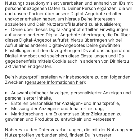
Anzeige
Industrie- und Handelskammer Düsseldorf
Anzeige
Auch die Düsseldorfer Wirtschaft macht sich
Gedanken um die Situation vor der Ausländerbehörde.
Die bürokratischen Hürden durch die Behörde seien
auch ein Problem für Unternehmen, die Fachkräfte aus
dem Ausland beschäftigen, sagt Nikolaus Paffenholz
von der Industrie- und Handelskammer Düsseldorf
(IHK). Denn das Einstellen internationaler Fachkräfte
sei ein wichtiges Mittel gegen den Fachkräftemangel
in unserer Stadt, so Paffenholz weiter. Das zeigt auch
der aktuelle
Fachkräftereport der IHK
. Der Abbau
bürokratischer Hürden sei deshalb wichtig für die