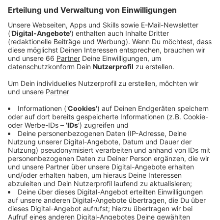
Investoren verdrängen Mieterinnen und
Mieter
Anzeige
Immer mehr Investoren verdrängen Mieterinnen und
Mieter auch hier in Düsseldorf aus ihren Wohnungen.
Der Grund: Sie bringen meist nicht genug Geld für die
Investoren ein, sagt die zuständige Organisation
FiftyFifty
. Dazu kommt die generell schwierige Lage
auf dem Wohnungsmarkt. Beides führt dann oft dazu,
dass Menschen am Ende ohne Wohnung dastehen.
Anzeige