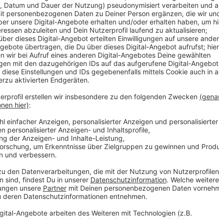
Anzeige
Der 27-jährige aus Viersen hatte sich auf der Kirmes 
beworben. Am ersten Tag der Kirmes bekam er sein 
Wechselgeld ausgehändigt – danach wurde er nicht m
Mann mit dem Geld aus dem Staub gemacht haben. Bi
noch deren Inhalt zurückgegeben haben. Jetzt muss
Unterschlagung zwei Tage vor dem Start der diesjähr
verantworten. Ihm droht eine Geldstrafe von 2.100 E
Anzeige
Weitere Infos und Links zum Thema
Anzeige
Die Rheinkirmes 2023