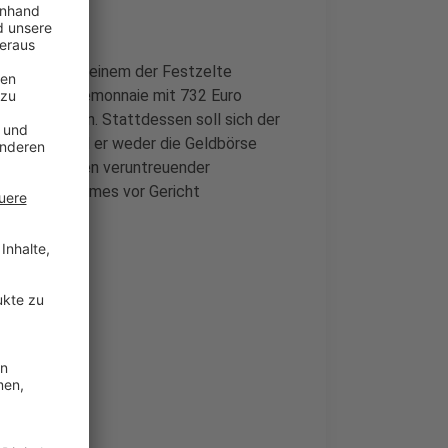
als Kellner in einem der Festzelte
Kellner-Portemonnaie mit 732 Euro
ehr gesehen. Stattdessen soll sich der
s heute soll er weder die Geldbörse
 er sich wegen veruntreuender
igen Rheinkirmes vor Gericht
uro.