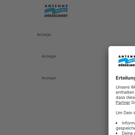
Anzeige
Anzeige
Anzeige