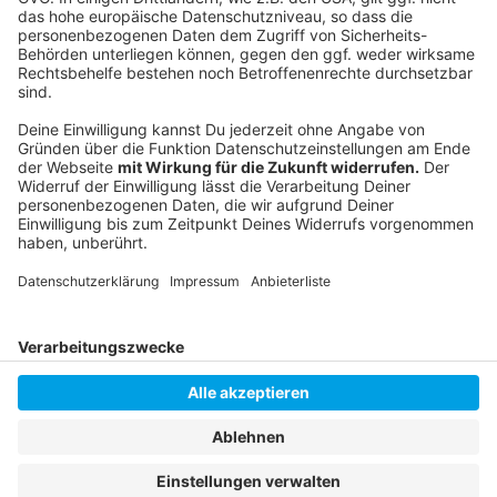
Unternehmerschaft Düsseldorf
Vodafone Deutschland
Vita Michael Jungwirth
Anzeige
Anzeige
Anzeige
Anzeige