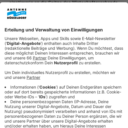
einstimmig an die Spitze des Wirtschaftsverbands
gewählt. Der 44-jährige
Telekommunikationsexperte und Director Public
Policy & External Affairs bei Vodafone
Deutschland löst die Unternehmerin Jutta Zülow
ab, die zur Wiederwahl nicht zur Verfügung stand.
Veröffentlicht:
Donnerstag, 20.02.2025 07:36
Anzeige
Freude über neue Aufgabe
Anzeige
Michael Jungwirth ist seit über 22 Jahren in der
Telekommunikationsbranche tätig und bringt