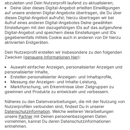
umfassende Erfahrung in den Bereichen Regulierung,
Politik und Unternehmensführung mit. Seit April 2020
ist er Mitglied der Geschäftsleitung von Vodafone
Deutschland. „Ich freue mich darauf, die Interessen
der Düsseldorfer Unternehmen zu vertreten und
gemeinsam mit meinen Vorstandskollegen die Stadt
als Wirtschafts- und Innovationsstandort weiter
voranzubringen“, so Michael Jungwirth nach seiner
Wahl.
Anzeige
Vorgängerin Jutta Zülow prägte
Unternehmerschaft
Anzeige
Die Unternehmerschaft Düsseldorf ist das größte