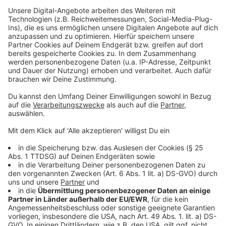
freiwillige Unternehmernetzwerk der Region und setzt
sich für die wirtschaftlichen Interessen ihrer
Mitglieder ein. Die scheidende Vorsitzende, Jutta
Zülow, prägte die Unternehmerschaft Düsseldorf und
die angeschlossenen Arbeitgeberverbände über 25
Jahre. 2016 wurde Jutta Zülow zur „Düsseldorferin
des Jahres“ im Themenbereich Wirtschaft gewählt.
Aufgrund ihres ehrenamtlichen Einsatzes für die
Wirtschaft wurde ihr 2022 das Verdienstkreuz am
Bande des Verdienstordens der Bundesrepublik
Deutschland verliehen.
Anzeige
Weitere Infos und Links zum Thema:
Anzeige