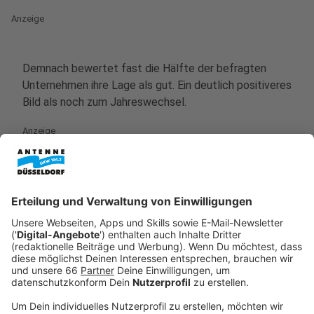
Anzeige
Demnach bewertet fast die Hälfte der befragten
Unternehmen ihre Lage als gut. Ein deutlich positiveres
Bild als noch zum Jahreswechsel.
Anzeige
Trotzdem angespannte Situation
Anzeige
Weiterhin kritisch wird die Ertragslage bewertet. Rund
zwei Drittel sprechen von einer angespannten
Situation, sagt
Michael Jungwirth
, Vorsitzender des
Verbandes: