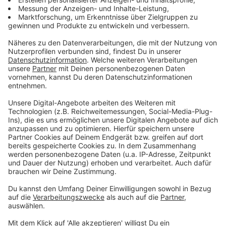
Zurückhaltung gibt es hingegen beim Thema
Investitionen: Nur 15 Prozent der Unternehmen wollen
diese im laufenden Jahr steigern.
Anzeige
Erstmals "Düsseldorfer
Schule/Wirtschaftspreis" verliehen
Anzeige
Im Rahmen des Düsseldorfer Arbeitgebertages ist am
Dienstagnachmittag (17.06.2025) erstmals der
"Düsseldorfer Schule/Wirtschaft-Preis"
vergeben
worden. Vor dem Hintergrund des immer noch
massiven Fachkräftemangels in Deutschland und
Düsseldorf soll dieser Preis Initiativen auszeichnen,
die sich für eine engere Verzahnung von Schule und