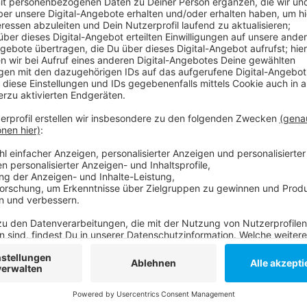
Anzeige
Knapp 2 Drittel der Unternehmen in Düsseldorf verz
eigenen Produkten oder Dienstleitungen - bei 42 Pro
Viertel der Befragten rechnet damit, dass die Umsä
in diesem Jahr extrem zurück gehen - bis zur Hälfte
Prozent sehen eine Insolvenz auf sich zukommen. Zu
Unternehmen diese Hilfsangebote besonders wichtig
Zuschüsse.
Anzeige