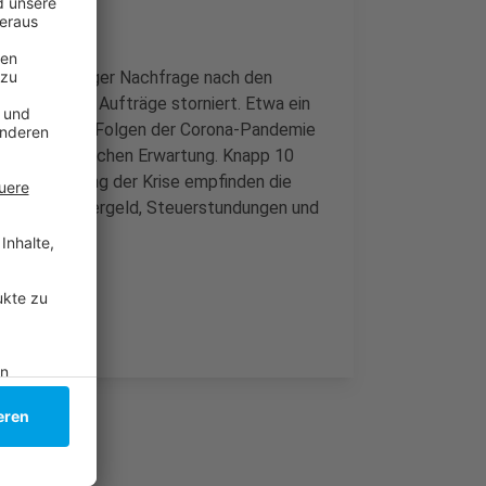
eichnen weniger Nachfrage nach den
zent wurden Aufträge storniert. Etwa ein
tze durch die Folgen der Corona-Pandemie
 der ursprünglichen Erwartung. Knapp 10
r Überwindung der Krise empfinden die
: Kurzarbeitergeld, Steuerstundungen und