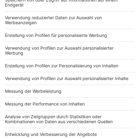
Anzeige
Thilo hält solche Zukunftsvisionen durchaus für
realistisch.
"Wer weiß wie viele Bauarbeiter 2050 wirklich
noch auf der Straße arbeiten. Vieles wird
sicherlich automatisiert - vielleicht sind wir dann
eher für die Überwachung der Maschine
zuständig."
Hoffentlich dann in einem Büro, in dem es nicht 40
Grad heiß ist.
Anzeige