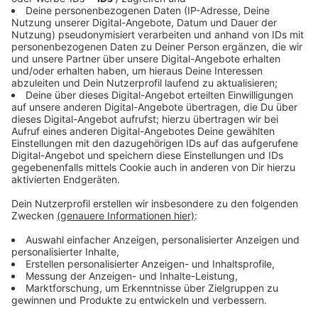
Straßen der Zukunft
Anzeige
An diesem Thema forscht Ulf Zander, Ingenieur bei der
Bundesanstalt für Straßenwesen
. Dort hat man die
Folgen des Klimawandels auf unsere Infrastrukturen -
wie Straßen, Schienen und Wasserwege - im Blick und
sucht nach Lösungen.
Eine Möglichkeit Asphalt Hitzebeständiger zu machen:
Die Rezeptur verändern, sagt der Experte. Außerdem
kann man helleren Straßenasphalt verbauen, wie es
jetzt schon in einigen Städten der Fall ist, um die
Temperatur zu senken. Dieser sei aber nicht ganz so
widerstandsfähig und verschmutze sehr schnell. Eine
weitere Möglichkeit: die temperierte Straße.