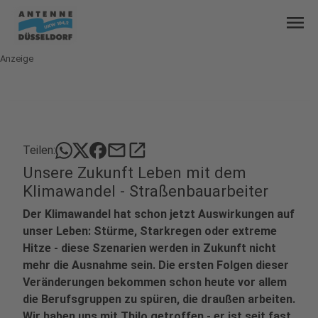
menu
Anzeige
mail
open_in_new
Teilen:
Unsere Zukunft Leben mit dem
Klimawandel - Straßenbauarbeiter
Der Klimawandel hat schon jetzt Auswirkungen auf
unser Leben: Stürme, Starkregen oder extreme
Hitze - diese Szenarien werden in Zukunft nicht
mehr die Ausnahme sein. Die ersten Folgen dieser
Veränderungen bekommen schon heute vor allem
die Berufsgruppen zu spüren, die draußen arbeiten.
Wir haben uns mit Thilo getroffen - er ist seit fast