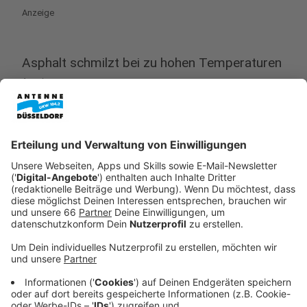
Anzeige
Asphalt schmilzt bei zu hohen Temperaturen
Anzeige
Ein weiteres Problem, was auf unsere Straßen in
Zukunft zukommen könnte: Die extremen
Oberflächentemperaturen, die sich während
Hitzewellen auf dem oftmals schwarzen Asphalt
bilden können. Denn das Baumaterial wird bei Hitze
weich. Das bedeutet, es bilden sich schneller
Spurrillen - gerade wenn die Last großer LKW im Stau
auf die aufgeheizte Fahrbahn drückt.
Anzeige