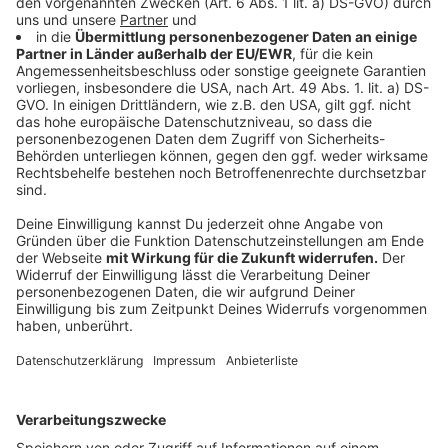
Wir benötigen Ihre
Zustimmung, um den YouTube
Video-Service zu laden!
Wir verwenden einen Service eines
Drittanbieters, um Videoinhalte
einzubetten. Dieser Service kann
Daten zu Ihren Aktivitäten
sammeln. Bitte lesen Sie die
Details durch und stimmen Sie der
Nutzung des Service zu, um dieses
Video anzusehen.
Mehr Informationen
Leben mit dem Klimawandel: Der Straßenbauarbeiter
Akzeptieren
Anzeige
powered by
Usercentrics Consent
Management Platform
Der Beruf des Bauarbeiters im Jahr 2050