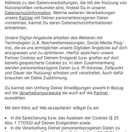
"Das funktioniert wie eine Fußbodenheizung. So
kann man sowohl Blitzeis verhindern an Stellen,
wo der Winterdienst nur schwer hinkommt. Bei
großer Hitze kann man so die Wärme aus der
Fahrbahn ableiten und weiterverwenden."
Für den Ingenieur wird die Straße 2050 immer mehr
Zusatzfunktionen bekommen. Es wird geforscht an
Fahrbahnen, auf denen Elektrofahrzeuge während der
Fahrt automatisch aufgeladen werden, ohne dass die
Batterie des Fahrzeugs belastet wird. Erste Versuche
zeigten, dass dies sogar sehr effektiv geht, sagt
Zander. Und auch Photovoltaik an Straßen sei jetzt
schon ein großes Thema.
Anzeige