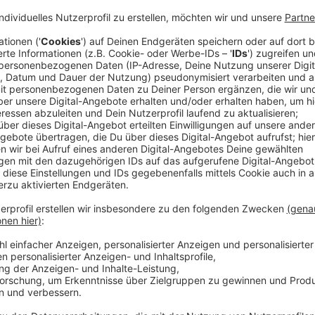
Norbert Tennhoff ist seit über 30 Jahren Förster. St
ist er im Münsterland, inzwischen arbeitet er in den 
Jahren das große Fichtensterben begonnen hat.
"Diese Kahlflächen, die jetzt mit toten Bäumen bes
kühnsten Träumen nicht ausmalen können - viellei
dass es so schnell geht, das hatte keiner auf dem
Die Fichte steht wie kaum ein anderer Baum für den 
und Gretel verlaufen, hier trifft Rotkäppchen auf d
das Überleben der Fichte in weiten Teilen der nordr
Lange Trockenperioden, zu wenig Niederschläge, d
Stürme. Unter diesen Folgen des Klimawandels leid
leichtes Spiel für Schädlinge.
"Borkenkäfer entwickeln sich bei höheren Temper
Früher haben sie eine oder zwei Generationen gesc