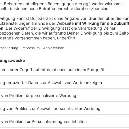
Wir benötigen Ihre Z
den YouTube Video
laden!
Wir verwenden einen S
Drittanbieters, um V
einzubetten. Dieser Servi
Ihren Aktivitäten sammeln.
die Details durch und s
Nutzung des Service zu, 
anzusehen
Mehr Informati
Leben mit dem Klimawandel: Der Förster
Akzeptieren
Anzeige
powered by
Usercentrics Co
Platform