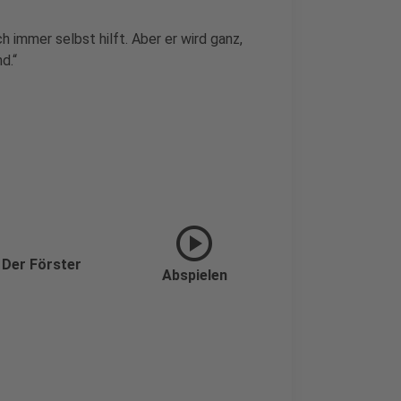
h immer selbst hilft. Aber er wird ganz,
d.“
play_circle
 Der Förster
Abspielen