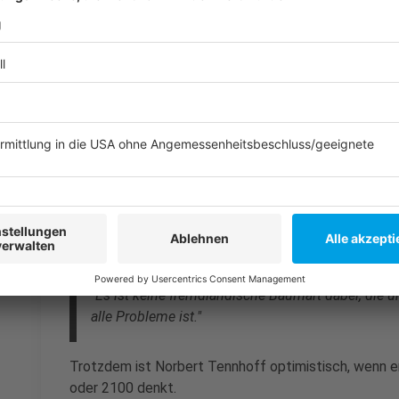
Der klimastabile Wald der Zukunft ist bunte
Anzeige
Der Wald der Zukunft ist für den Experten der Misch
Laubgehölze, dazwischen Sträucher, Flachwurzler, T
klimastabiler und sorgt dafür, dass natürliche Gegen
wandern können. Denn auch fremdländische Baumarten
könnten uns beim Klimawandel helfen, bekommen inzw
Douglasien-Gallmücken
auch bei uns angekommen - 
die es schon vor einigen Jahrzehnten aus Südeuropa 
"Es ist keine fremdländische Baumart dabei, die uns
alle Probleme ist."
Trotzdem ist Norbert Tennhoff optimistisch, wenn e
oder 2100 denkt.