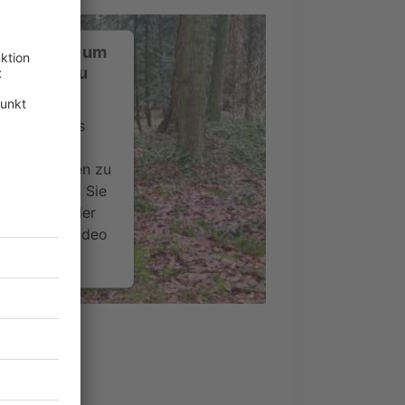
ustimmung, um
-Service zu
ervice eines
ideoinhalte
ce kann Daten zu
 Bitte lesen Sie
timmen Sie der
um dieses Video
.
onen
nsent Management