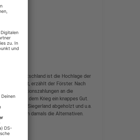
cht bei uns
ei uns in Deutschland ist die Hochlage der
land angebaut, erzählt der Förster. Nach
and Reparationszahlungen an die
olz war nach dem Krieg ein knappes Gut.
m Sauer- und Siegerland abgeholzt und u.a.
stung fehlten damals die Alternativen.