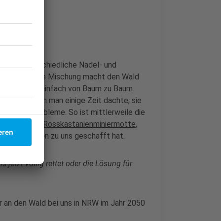
r
wald. Unterschiedliche Nadel- und
iefwurzler. Die Mischung macht den Wald
spieler nicht einfach von Baum zu Baum
, von denen man einige Zeit dachte, sie
ischen Probleme. So ist mittlerweile die
genauso wie
Rosskastanienminiermotte
,
über die Alpen zu uns geschafft hat.
 jetzt völlig rettet oder die Lösung für
r an den Wald bei uns in NRW im Jahr 2050