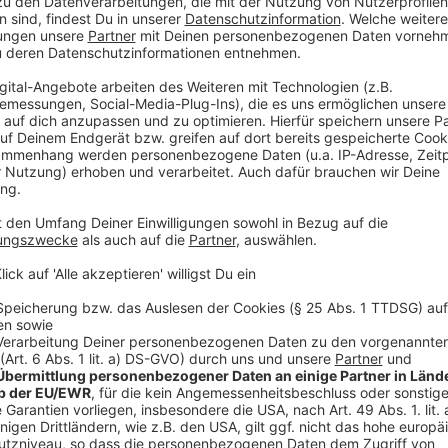
Generationen."
Anzeige
Der natürliche Lebensraum der Fichte ist ni
Anzeige
Der einzige natürliche Verbreitungsraum der Fichte b
Alpen. Fichte wurde aus der Not heraus bis ins Flach
dem Ende des Zweiten Weltkrieges musste Deutschl
Siegermächte zahlen - auch in Form von Holz, denn H
Deshalb wurden weite Teile der Wälder in der Eifel, i
Nach Großbritannien exportiert. Bei der Wiederauffor
Anzeige