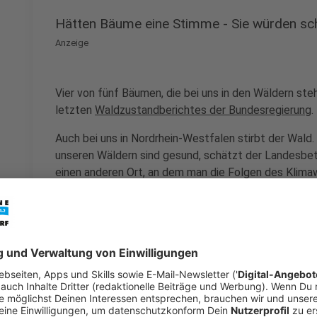
Hätten Bäume eine Stimme - Sie würden sc
Anzeige
Vier von fünf Bäumen, die bei uns in den Wäldern steh
letzten
Waldzustandberichtes der Bundesregierung
.
Auch bei uns in Nordrhein-Westfalen stirbt der Wald
unseren Wäldern sind gesund, schätzt der Landesbe
einen anderen Ort, an dem man die Folgen des Klima
kann.
Anzeige
Im Wald dauert alles lange - Der Klimawand
Anzeige