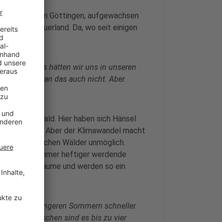
udiert hat er in Göttingen, aufgewachsen
Wäldern im Sauerland. Da, wo seit einigen
etzt sind, das hätten wir uns in unseren
cht wollte man das auch nicht. Aber
 Schirm."
deutschen Wald. Hier haben sich Hänsel
en bösen Wolf. Aber der Klimawandel macht
hein-westfälischen Wälder unmöglich.
azu kommen immer heftiger werdende
en die Nadelbäume und werden so ein
aturen und längeren Sommern schneller.
hafft, inzwischen sind es bis zu vier