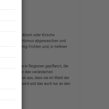
tkrieg
ichen, Buche, Ahorn oder Kirsche
. Und bevor der Humus abgewaschen und
man großflächig Fichten und, in tieferen
 Fichte wurde in Regionen gepflanzt, die
en Erhalt unter den veränderten
ter geht davon aus, dass sie im Wald der
d vorkommen wird und das auch nur an den
gionen.