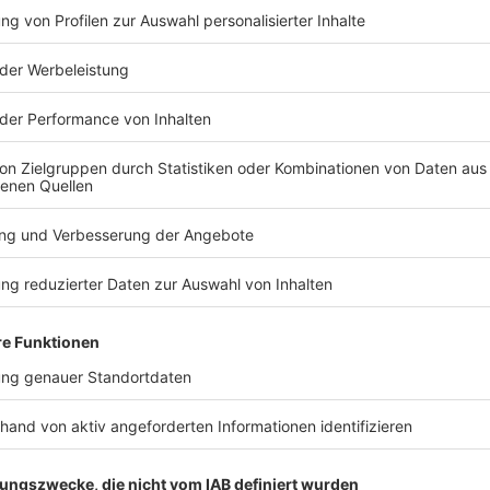
Kein anderes Saatgut nach dem zweiten Wel
Anzeige
"Die Kollegen hätten sich sicherlich gewünscht, E
anzupflanzen, aber dieses Saatgut gab es nicht
der nackte Felsen im Sauerland zu sehen war, hat 
Lagen, Kiefern angepflanzt."
Viele Hektar Wald sind in Monokultur entstanden. Die
am Rande ihres natürlichen Spektrums lagen, was ihr
klimatischen Bedingungen unmöglich macht. Der Förs
Zukunft nur noch vereinzelt im Sauer- und Siegerlan
schattigen Nordhängen der höheren Mittelgebirgsre
Anzeige