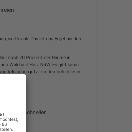
hreien
en, sind krank. Das ist das Ergebnis des
. Nur noch 20 Prozent der Bäume in
trieb Wald und Holz NRW. Es gibt kaum
wandels schon jetzt so deutlich ablesen
el kommt schneller