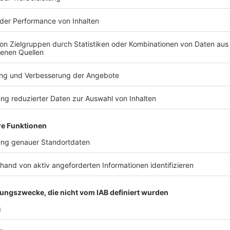
den YouTube Video
laden!
Wir verwenden einen S
Drittanbieters, um V
einzubetten. Dieser Servi
Ihren Aktivitäten sammeln.
die Details durch und s
Nutzung des Service zu, 
anzusehen
Mehr Informati
Die Superheldenserie "The Boys" auf Amazon Prime Vi
Akzeptieren
Anzeige
powered by
Usercentrics Co
Platform
Gilmore Girls
Anzeige