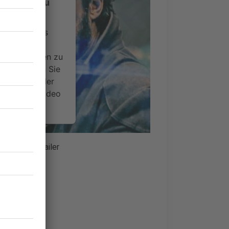
-Service zu
ervice eines
ideoinhalte
ce kann Daten zu
 Bitte lesen Sie
timmen Sie der
um dieses Video
.
onen
deo: Der Trailer
nsent Management