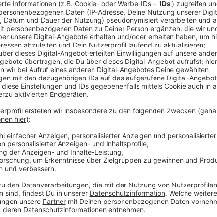
gleichnamige Motorrad-Gang ist zwar beendet, lohnt 
Zu sehen auf: Disney+
Anzeige
Wir benötigen Ihre Z
den YouTube Video
laden!
Wir verwenden einen S
Drittanbieters, um V
einzubetten. Dieser Servi
Ihren Aktivitäten sammeln.
die Details durch und s
Nutzung des Service zu, 
anzusehen