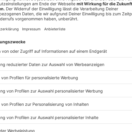
Anzeige
The Boys
Anzeige
Wer auf Superhelden-Filme mit reichlich Action steht,
Serie spielt in einer Welt, in der Superhelden als Be
Probleme mit sich bringt, zeigt die Serie schnell.
Zu sehen auf: Amazon Prime Video
Anzeige
Wir benötigen Ihre Z