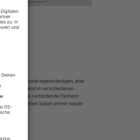
onen
nsent Management
 mehreren national eigenständigen, aber
änderübergreifend in verschiedenen
ußball ist das verbindende Element
le Figuren in allen Serien immer wieder
in der ARD