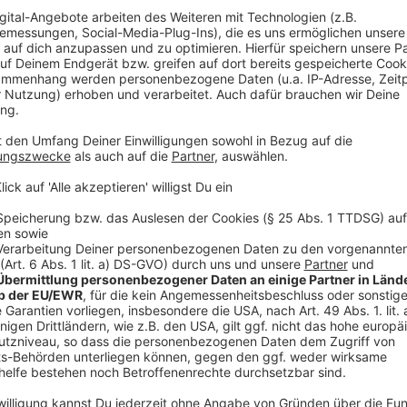
Mehr Informati
Der Trailer zur Serie "Sons of Anarchy"
Akzeptieren
Anzeige
powered by
Usercentrics Co
Platform
Das Netz
Anzeige
Das fiktionale Serienprojekt "Das Netz" besteht aus
erzählerisch miteinander verflochtenen Serien, die l
Sprachen produziert werden. Der weltumspannende F
dieser Serien, wobei sich ihre Geschichten und zentra
kreuzen.
Zu sehen ab November bei: ARD-Mediathek / im TV 
Hier geht's zum Trailer