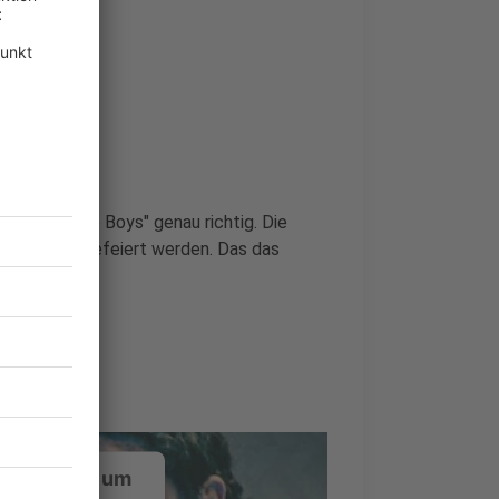
 ist bei "The Boys" genau richtig. Die
rühmtheiten gefeiert werden. Das das
ustimmung, um