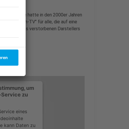
Dramedy"-Serie hatte in den 2000er Jahren
 "Must-Watch-TV" für alle, die auf eine
- zu Ehren des verstorbenen Darstellers
ustimmung, um
-Service zu
ervice eines
ideoinhalte
ce kann Daten zu