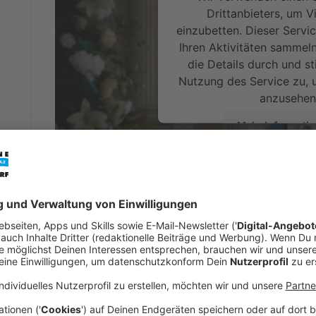
Drittanbieters, um V
einzubetten. Dieser Servi
Ihren Aktivitäten sammeln.
die Details durch und s
Nutzung des Service zu, 
anzusehen
Mehr Informati
Der Trailer zur ersten Staffel "The Crown"
Akzeptieren
Anzeige
powered by
Usercentrics Co
Platform
Sons of Anarchy
Anzeige
Harte Jungs, viele raue Sprüche. Die Drama und Actio