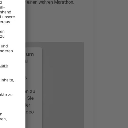
sich aber für einen wahren Marathon.
ustimmung, um
-Service zu
ervice eines
ideoinhalte
ce kann Daten zu
 Bitte lesen Sie
timmen Sie der
um dieses Video
.