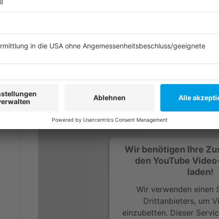
Jeder kennt die Serie oder hat von ihr gehört. Die "
einen riesigen Erfolg und wurde in sieben Staffeln zu
solche Telenovela abfahren. Im Jahr 2016 wurde sie 
Edward Herrmann - um eine achte Staffel erweitert.
Zu sehen auf: Netflix
Anzeige
Wir benötigen Ihre Z
den YouTube Video
laden!
Wir verwenden einen S
Drittanbieters, um V
einzubetten. Dieser Servi