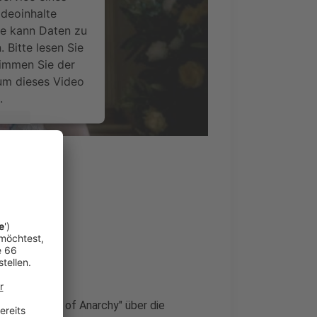
ideoinhalte
ce kann Daten zu
 Bitte lesen Sie
timmen Sie der
um dieses Video
.
onen
nsent Management
nserie "Sons of Anarchy" über die