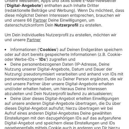
Veröffentlicht:
Donnerstag, 08.08.2019 12:34
Anzeige
Wir benötigen Ihre
Zustimmung, um den YouTube
Video-Service zu laden!
Wir verwenden einen Service eines
Drittanbieters, um Videoinhalte
einzubetten. Dieser Service kann
Daten zu Ihren Aktivitäten
sammeln. Bitte lesen Sie die
Details durch und stimmen Sie der
Nutzung des Service zu, um dieses
Video anzusehen.