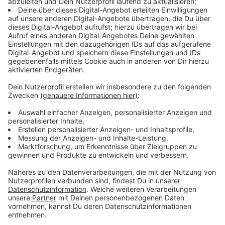
auf der Straße? Kein Problem, hier bekommt ihr ihn.
Akzeptieren
Anzeige
powered by
Usercentrics Consent
Management Platform
Hier die ganze Liste:
TEARS FOR FEARS – Everybody Wants To Rule The
World
RED HOT CHILI PEPPERS – Scar Tissue
THE CARDIGANS – My Favourite Game
IMAGINE DRAGONS – On Top Of The World
COLDPLAY – Yellow
KELVIN JONES – Call You Home
FRITZ KALKBRENNER – Back Home