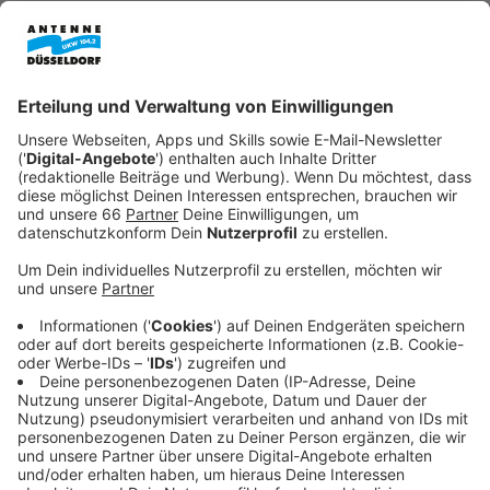
Anzeige
Wir benötigen Ihre
Zustimmung, um den YouTube
Video-Service zu laden!
Wir verwenden einen Service eines
Drittanbieters, um Videoinhalte
einzubetten. Dieser Service kann
Daten zu Ihren Aktivitäten
sammeln. Bitte lesen Sie die
Details durch und stimmen Sie der
Nutzung des Service zu, um dieses
Video anzusehen.
Mehr Informationen
Ihr wollt den perfekten Soundtrack für euren Urlaub