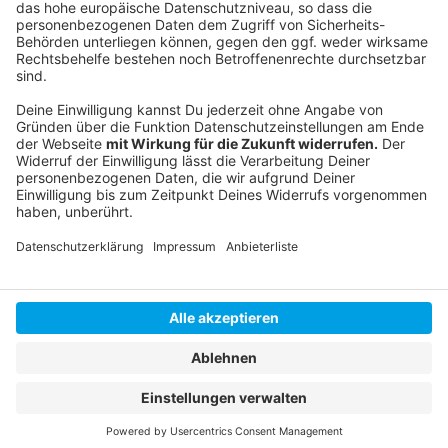
BRUCE SPRINGSTEEN – I’m On Fire
LYNYRD SKYNYRD - Sweet Home Alabama
Anzeige
Anzeige
Anzeige
Anzeige