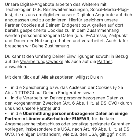
TRAIN – Hey, Soul Sister
ROONEY – When Did Your Heart Go Missing
BROOKE FRASER - Something in the Water
THE PROCLAIMERS – I’m Gonna Be (500 Miles)
PHANTOM PLANET – California
RAZORLIGHT – America
KINGS OF LEON – Sex On Fire
TOM PETTY – Into The Great Wide Open
IGGY POP – The Passenger
THE BEATLES – Here Comes The Sun
SNIFF 'N' THE TEARS – Driver’s Seat