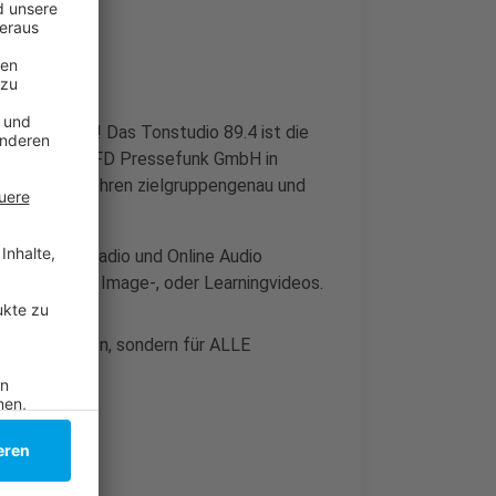
-Produktion! Das Tonstudio 89.4 ist die
 Sender der PFD Pressefunk GmbH in
alt und guten Ohren zielgruppengenau und
ktionen für Radio und Online Audio
Youtube- und Image-, oder Learningvideos.
enen Stationen, sondern für ALLE