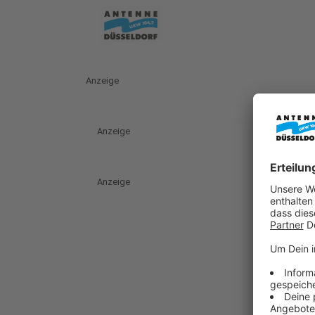
Anzeige
Anzeige
Anzeige