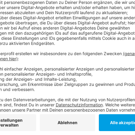
Anzeige
Wir finden die effizienteste Variante für Ihren Spot.
Willkommen in der faszinierenden Welt der Audiospot
hausinterne Audioproduktionsabteilung für die neun
Düsseldorf. Hier wird Ihr Spot mit viel Liebe, Sorgf
mit "State of art" Audio-Equipment produziert.
Neben klassischen (teils preisgekrönten) Audioprodu
erstellen wir auch Telefonwarteschleifen, vertonen 
Wichtig:
Wir produzieren nicht nur für unsere eig
Sender bundesweit.
Anzeige