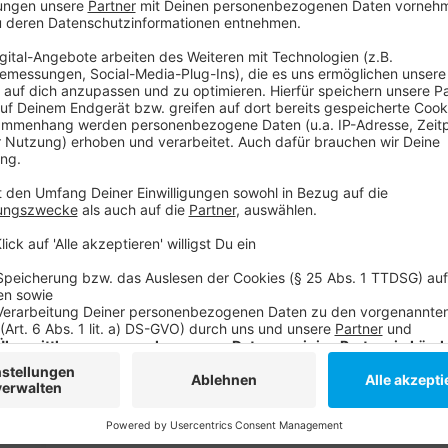
Für das Deutschlandspiel am Mittwoch gegen Ungar
sogar
aus 200 Kilometern Entfernung zu uns ge
Viewing zu verfolgen
. Vor dem Spiel war er zwar s
Deutschland das Halbfinale, wenn nicht sogar das
Anzeige
Weitere Infos und Links zum Thema
Anzeige
Unsere große EM-Themenseite
Aktuelle EM-Nachrichten
Das war unser EM-Moment am Donnerstag