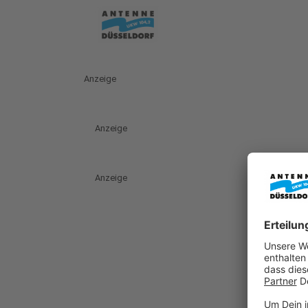
Anzeige
Anzeige
Anzeige