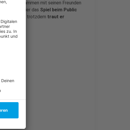
n ist Jan zusammen mit seinen Freunden
kommen
, um hier das
Spiel beim Public
ehr aufgeregt, trotzdem
traut er
 Finale zu
.