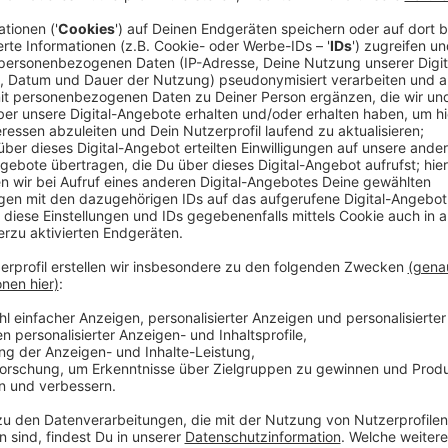
Jan haben wir am Mittwoch kurz vor dem Spiel Deut
getroffen. Er hat gar
keinen konkreten EM-Moment, 
bei uns in Deutschland stattfindet
.
Anzeige
Fan Jan
über seinen EM-Moment
Anzeige