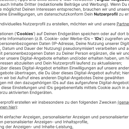
Hansi ist
großer Fußballfan
und hat das Glück, dass
im Stadion verfolgen kann.
Er hat die sogenannte
er
Tickets für alle deutschen Spiele
hat. Sein bis
Deutschland gegen Schottland.
Anzeige
Fan Hansi
über seinen EM-Moment
Anzeige
Und auch bei einigen der
Düsseldorf-Spiele
wird Ha
Hansi nicht im Stadion ist,
verfolgt er die anderen S