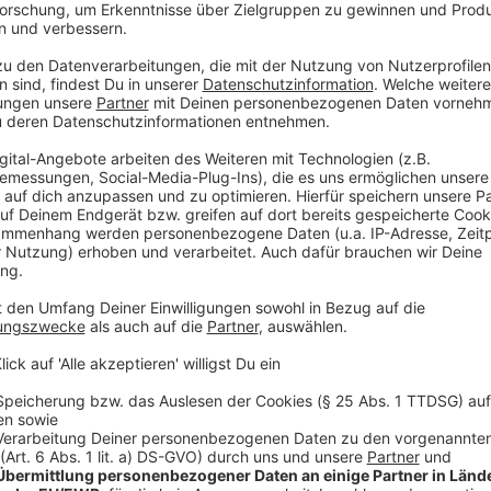
dann aber
gemütlich von Zuhause.
Anzeige
Hansi's erstes Fazit nach 12 Tagen Heim-
Anzeige
Zum
Ende der Gruppenphase
hat Hansi nochmal auf
Fußballeuropameisterschaft zurückgeguckt. Bis jetzt
Anzeige