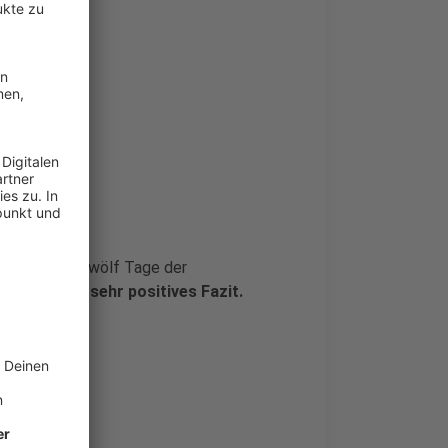
EM
 die ersten zwölf Tage der
 zieht er ein
sehr positives Fazit.