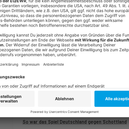
Fan Hansi
zieht erstes EM-Fazit
Anzeige
Weitere Infos und Links zum Thema:
Anzeige
Unsere große EM-Themenseite
Unser EM-Moment am Montag (17.Juni 2024)
Aktuelle EM-Nachrichten
So war das Spiel Deutschland gegen Schottland