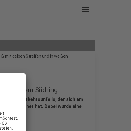
menu
eiß mit gelben Streifen und in weißen
erin auf dem Südring
den eines Verkehrsunfalls, der sich am
n Bilk ereignet hat. Dabei wurde eine