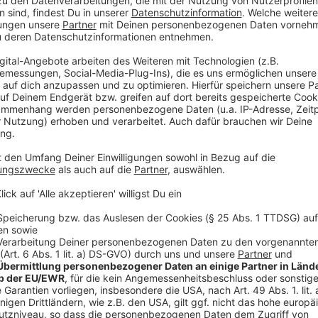
Rettungskräfte behandelten die Frau zunächst vor Or
Krankenhaus. Die Polizei ermittelt, wie es zu dem
mögliche Zeugen, sich zu melden.
Anzeige
Weitere Infos und Links zum Thema:
Anzeige
Die Meldung der Polizei
Weitere Blaulichtmeldungen aus Düsseldorf
Der Verkehrsservice von Antenne Düsseldorf
Anzeige