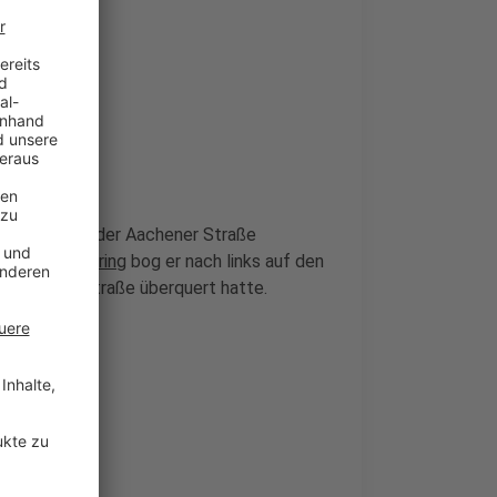
w-Fahrer auf der Aachener Straße
r Straße/
Südring
bog er nach links auf den
in, die die Straße überquert hatte.