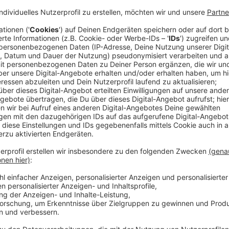
Anzeige
Lkw-Unfall in Bilk: Infos zum Unfallhergang
Anzeige
Nach bisherigen Erkenntnissen war der 58-jährige Lk
stadtauswärts unterwegs. An der Kreuzung Aachene
Südring ab. Dort kam es zum Unfall mit der Fußgänger
Anzeige
Rettungskräfte im Einsatz
Anzeige