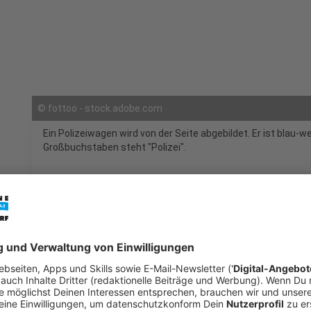
©
fottoo - stock.adobe.com
Ein Polizeiwagen wird von der Seite abgebildet. Er ist blau-w
Großbuchstaben steht "Polizei".
mail
open_in_new
Teilen:
Unfall in Bilk: Lkw erfasst Fußgäng
Die
Polizei
ermittelt weiterhin zu den Hintergrün
gestrigen Montagnachmittag (13. Oktober 2025) i
58-jährige Fußgängerin schwer verletzt.
Veröffentlicht:
Dienstag, 14.10.2025 12:59