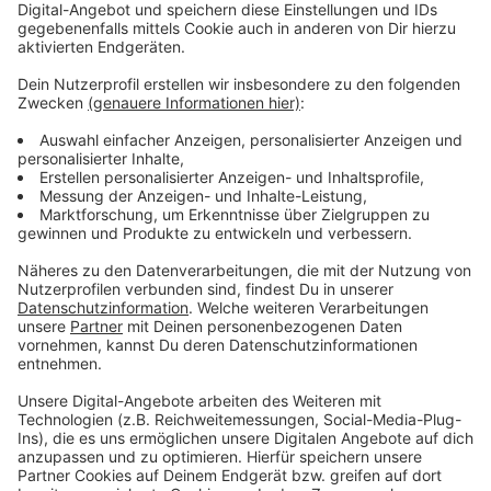
Sicherung der Spuren und die Aufräumarbeiten haben
mehrere Stunden gedauert. Erst heute Morgen um
sieben konnten die Münchener Straße und die A46
wieder freigegeben werden. Die Polizei ermittelt jetzt
zur Unfallursache - es bestehe der Verdacht, dass der
28-jährige Fahrer unter Drogen gestanden habe.
Anzeige
Weitere Infos und Links zum Thema:
Anzeige
Das meldet die Polizei
Das meldet die Feuerwehr
Sperrungen auf der A46