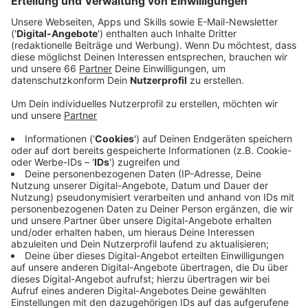
Veröffentlicht:
Dienstag, 05.08.2025 10:52
Anzeige
Unfallhergang und Ermittlungen
Anzeige
Zwei Männer aus Düsseldorf waren laut Polizei am
späten Montagabend auf der A46 in Richtung Neuss
unterwegs. Aus bisher ungeklärter Ursache sind sie auf
Höhe der Münchener Straße offenbar von der
Fahrbahn abgekommen und gegen einen
Brückenpfeiler gefahren. Die
Feuerwehr
musste die
Insassen mit technischem Gerät befreien. Laut Polizei
sind beide schwer verletzt worden, der Beifahrer
schwebte zwischenzeitlich in Lebensgefahr. Die