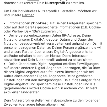
Anzeige
Dass Fahrgemeinschaften auf den Sonderspuren
fahren durften, war nur ein Test. Das ist laut
Straßenverkehrsordnung von Ende April nicht mehr
vorgesehen, bzw. es gab keine Zustimmung des
Bundesrats. Außerdem befürchtete man, dass der
Linienbusverkehr ausgebremst werden könnte. Durch
die Aufnahme in die Straßenverkehrsordnung wäre die
Regel für alle Bussonderfahrspuren in ganz
Deutschland gültig gewesen. Ein Stadtsprecher hat
auf Anfrage von Antenne Düsseldorf gesagt, dass man
nicht vorhabe dagegen anzugehen.
Anzeige