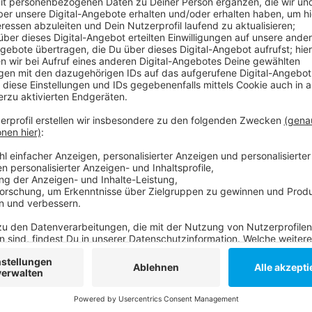
Die Farbe, mit der die Umweltspur aufgesprüht wird
des Regens müssen die Arbeiten deshalb immer wied
haben wir erfahren, dass sie heute also wahrscheinlich
Sachen Umweltspur scheint es, was den Stau angeht,
geben, sagt die Stadt. Obwohl es sich davor immer no
Moorenstraße stadteinwärts jetzt flüssiger, als noch
Anzeige