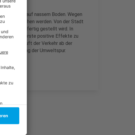
, haftet nicht auf nassem Boden. Wegen
er unterbrochen werden. Von der Stadt
 nicht mehr fertig gestellt wird. In
 aber auch erste positive Effekte zu
ch staut, läuft der Verkehr ab der
 vor Einführung der Umweltspur.