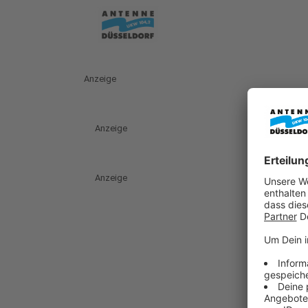
Anzeige
Anzeige
Anzeige