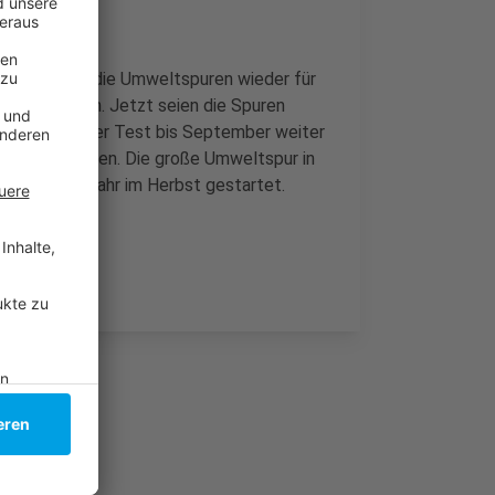
 Corona-Zeit die Umweltspuren wieder für
rochen worden. Jetzt seien die Spuren
 Deshalb soll der Test bis September weiter
he beschließen. Die große Umweltspur in
rst letztes Jahr im Herbst gestartet.