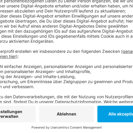
Anzeige
Die Stadt sagt aber: Man habe kurz nach Beginn der
alle Autos frei gegeben - damit sei der Test unterb
zwar wieder aktiv, es sei aber deutlich weniger los.
laufen. Der Verkehrsausschuss soll das nächste Woc
Wersten ist davon nicht betroffen. Sie war ohnehin e
Anzeige