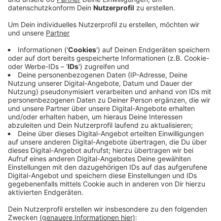
Anzeige
In Essen soll es in der Innenstadt auf einem Teilstück
bald auch eine Umweltspur wie bei uns geben. Sonst
gibt es bislang nur "abgespeckte" Varianten der
Umweltspur. Köln plant eine Sonderspur für Busse, um
eine sehr gefragte Straßenbahn-Linie zu entlasten. Ab
Mitte Dezember sollen dort auf einem vier Kilometer
langen Abschnitt auf der Aachener Straße im
Berufsverkehr stundenweise Schnellbusse fahren.
Auch in Bielefeld ist eine Busspur ein Thema. Aachen
plant bis Anfang kommenden Jahres eine extra Spur
für Fahrräder und Busse. Im Stadtzentrum soll
außerdem bald nur noch Tempo 30 erlaubt sein.