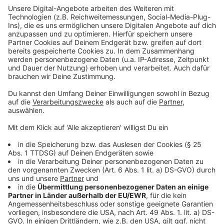
Mehr Infos und Links zu dem Thema gibt es
hier:
Anzeige
So berichtet die Stadt
Im Sommer wurden in Hassels die Laternen
umgerüstet
"Initiative Düsseldorfer Gaslicht" will die Gaslaternen
erhalten
Anzeige
Folge uns für mehr News & Updates: