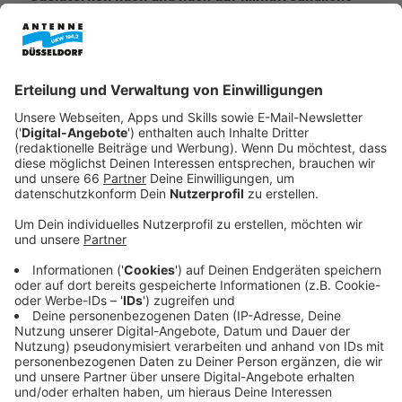
LED-Lampen umgerüstet. In dieser Woche (16.02.
bis 20.02.) starten die Arbeiten in
Flingern Süd
.
Veröffentlicht:
Dienstag, 17.02.2026 05:46
Anzeige
Klimaschutz und historische Optik
Anzeige
Nach Angaben der Stadt geht es um den Bereich
östlich und westlich der Dorotheenstraße sowie
südlich der Bahntrasse in Flingern Süd. Insgesamt
werden etwa 190 Leuchten umgerüstet, bei 150
Leuchten kann die historische Form der Gaslaternen
dabei erhalten bleiben, heißt es von der Stadt. Knapp