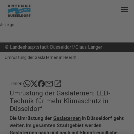
menu
Anzeige
©
Landeshauptstadt Düsseldorf/Claus Langer
Umrüstung der Gaslaternen in Heerdt
mail
open_in_new
Teilen:
Umrüstung der Gaslaternen: LED-
Technik für mehr Klimaschutz in
Düsseldorf
Die Umrüstung der
Gaslaternen
in Düsseldorf geht
weiter. Im gesamten Stadtgebiet werden
Gaslaternen nach und nach auf klimafreundliche