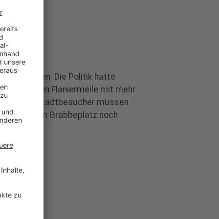
Prioritäten. Die Politik hatte
rsberuhigten Flaniermeile mit mehr
ubauen. Altstadtbesucher müssen
ich stehen am Grabbeplatz noch