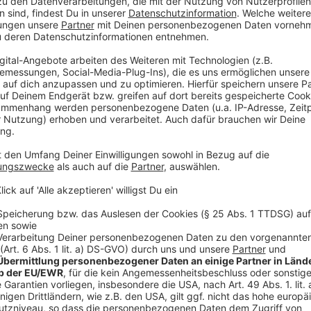
Statt der Mühlenstraße wird nun zunächst die Kö-Os
sind neue Radwege und mehr Platz für Events geplan
Anzeige
Mehr Links und Infos zu dem Thema
Anzeige
So berichtet RP online
Neue Gehwege auf der Kö-West
Hubpolleranlage auf der Mühlenstraße
Anzeige