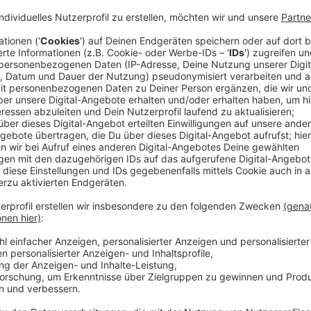
Gründe für die Verschiebung
Anzeige
Düsseldorf muss sparen und setzt daher andere 
beschlossen, die Mühlenstraße zu einer verkeh
Platz für Bürgersteige und Gastronomie umz
darauf nun noch einige Jahre warten. Zusätzl
Bauarbeiten
an.
Anzeige
Kö-Ost wird zuerst modernisiert
Anzeige