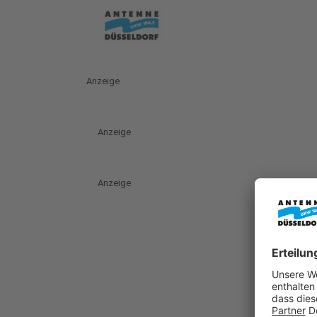
Anzeige
Anzeige
Anzeige