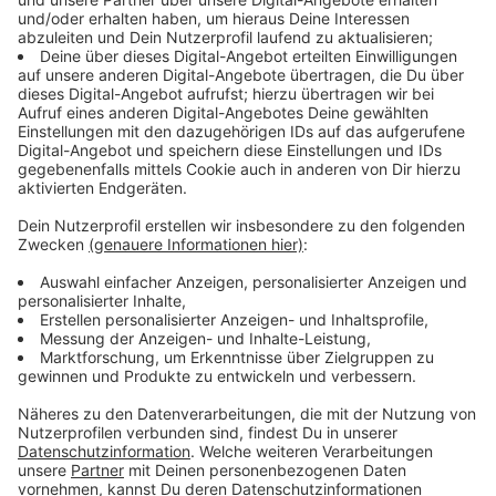
Anzeige
Gestaltung wie zwischen Bachstraße und
Fürstenwall
Anzeige
Während der Bauarbeiten sollen die Gehwege und die
Fahrbahn erneuert werden. Die
Gestaltung
wird ähnlich
wie im ersten Abschnitt zwischen Bachstraße und
Fürstenwall:
Anzeige
Ende 2026 soll der Umbau fertig sein
Anzeige