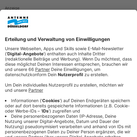
Anzeige
Dafür wird es zwischen der Ecke Fürstenwall und
Graf-
Adolf-Platz
enger - die Absperrungen werden schon
heute (29. Oktober 2025) eingerichtet.
Anzeige
Fußgänger nicht betroffen
Anzeige
Für Autofahrerinnen und Autofahrer bleibt in dem
Abschnitt eine drei Meter breite Spur frei. Radfahrer
werden über die
Talstraße
umgeleitet, Fußgänger
können die Friedrichstraße weiterhin nutzen.