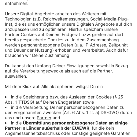
Hier wurden die Kreuzungen barrierefrei gestaltet,
neue Bäume gepflanzt und Fahrradständer und Bänke
aufgestellt. Laut Stadt soll der zweite Bauabschnitt
Ende 2026 fertig sein.
Anzeige
Weitere Infos und Links zum Thema:
Anzeige
Umbau der Friedrichstraße im Zeitplan
Hier informiert die Stadt über die Umgestaltung der
Friedrichstraße
Der Antenne Düsseldorf Verkehrsservice