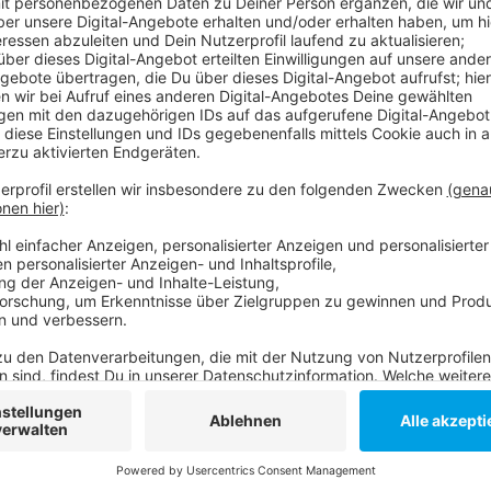
Die Ampel auf der Kreuzung Oberbilker Allee, Corne
werden. Seit sechs Uhr ist die komplette Anlage au
Oberbilker Allee in beiden Richtungen nur noch nach
am Nachmittag wieder eingeschaltet werden. Konkre
aktualisiert - außerdem werden zusätzlich Signale fü
Stadt rechnet mit Kosten in Höhe von rund 40.000 Eu
Anzeige