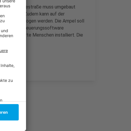
lius- und Morsestraße muss umgebaut
sgeschaltet. Zudem kann auf der
 rechts abgebogen werden. Die Ampel soll
t wird die Steuerungssoftware
r sehbehinderte Menschen installiert. Die
ro.