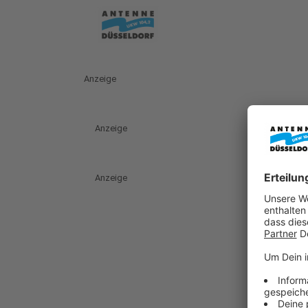
Anzeige
Anzeige
Anzeige