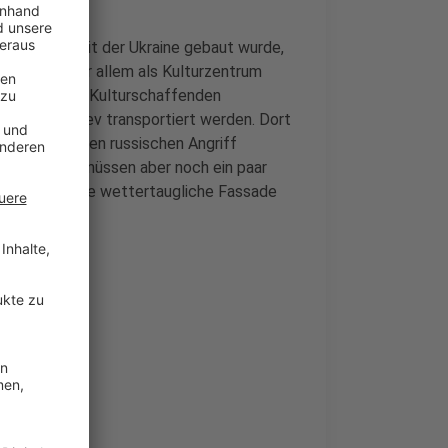
olidarität mit der Ukraine gebaut wurde,
wurde es vor allem als Kulturzentrum
 ukrainischen Kulturschaffenden
tlich von Kiev transportiert werden. Dort
use durch einen russischen Angriff
ohnbar ist, müssen aber noch ein paar
 Gebäude eine wettertaugliche Fassade