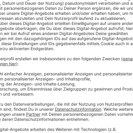
Seit August steht das Gebäude, das als Zeichen der S
im Volksgarten. In den Sommer- und Herbstmonaten 
genutzt. Wir konnten dort viele Veranstaltungen von
besuchen. Jetzt soll das Gebäude in ein Dorf nordwes
wird es zu einem Wohnhaus einer Familie, deren Zuha
zerstört wurde. Damit das Gebäude dann wirklich bew
Arbeiten gemacht werden. Zum Beispiel braucht das
und muss vernünftig isoliert werden.
Anzeige
Weitere Infos und Links zum Thema:
Anzeige
So berichtet die Stadt
: