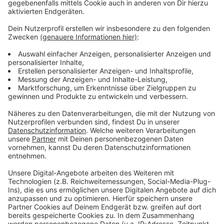
Zeichen der Solidarität wird außerdem morgen an allen
Behörden und Einrichtungen in NRW die ukrainische
Flagge gehisst.
Anzeige
Weitere Infos und Links zum Thema:
Anzeige
Freies Russland NRW
Innenminister Reul empfiehlt: Ukrainische Flagge auf
Vollmast setzen
Unser News-Ticker zum russischen Angriffskrieg
Anzeige