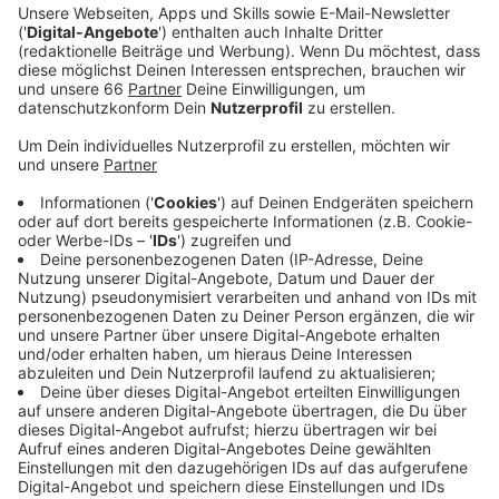
Gedenkfeier an die Opfer ein.
Veröffentlicht:
Freitag, 23.02.2024 14:05
Anzeige
"Wir trauern gemeinsam mit allen, die ihre Liebsten und
ihre Gesundheit in diesem jahrzehntelangen Konflikt
verloren haben", heißt es in einer Mitteilung. Start der
Kundgebung ist für 19 Uhr geplant. Auch am morgigen
Samstag (25. Februar) wird es eine
Trauerveranstaltung geben: Um 18 Uhr lädt der
deutsch-ukrainische Verein "Blau-Gelbes Kreuz" zu
einer Kundgebung für die Ukraine und für den Schutz
der Demokratie auf dem Schadowplatz ein. Dort
werden unter anderem Düsseldorfs
Oberbürgermeister Stephan Keller und die ukrainische
Generalkonsulin Iryna Shum zu Wort kommen. Als