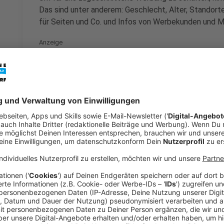
Das sind unter anderem: Geschlecht, Alter, Standort
für Seiten und Co. und Infos von Werbekunden und M
Anzeige
Das hat
Facebook
neuerdings auch ausgeweitet. De
sein möchte, muss ebenfalls zustimmen, dass Date
weiteren mit den Daten aus Facebook zusamengefüh
Bundeskartellamt aber geklagt, unter anderem we
gegen die Datenschutz-Grundverordnun (DSGVO). De
Recht und schob Facebook einen Riegel bei der Nutz
Medien vor.
Anzeige
Was wir machen können
Anzeige