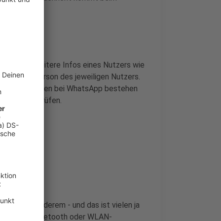
iff auf weitere Infos eines Nutzers wie
ne Kontaktperson des jeweiligen Nutzers.
weiterhin Daten bei WhatsApp bestehen
stellungen
prüfen.
en. Unter anderem - und das ist vielen ja
n (via GPS, Bluetooth oder WLAN-