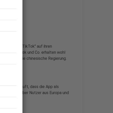
App TikTok
ahr die App "TikTok" auf ihren
 doch Facebook und Co. erhalten wohl
sser - auch die chinesische Regierung.
ndemie gehäuft, dass die App als
formationen über Nutzer aus Europa und