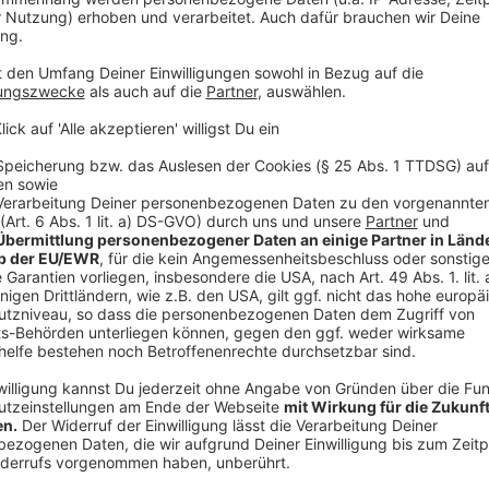
Empfänger nicht an. Doch das ist noch nicht alles.
Anzeige
Laut "connect"-Magazin bekommt WhatsApp auch Zugr
E-Mail-Adresse oder Social-Network-Profile über ei
Auch wenn die App gelöscht werden würde, würden 
bleiben. Der Rat: Immer wieder die
Datenschutzein
Anzeige
Welche Daten Instagram speichert
Anzeige
Auch Instagram speichert und nutzt viele unserer Dat
eigentlich ein Dorn im Auge - jegliche Standortdate