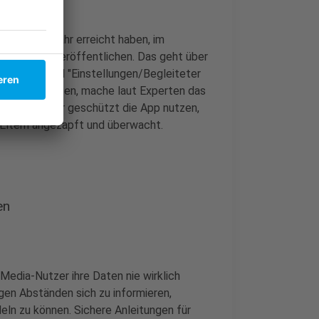
 16. Lebensjahr erreicht haben, im
haupt alles veröffentlichen. Das geht über
atsphäre" und "Einstellungen/Begleiteter
aden und nutzen, mache laut Experten das
, dass Kinder geschützt die App nutzen,
 Eltern angezapft und überwacht.
en
-Media-Nutzer ihre Daten nie wirklich
gen Abständen sich zu informieren,
ln zu können. Sichere Anleitungen für