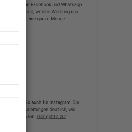
ie wir schon von Facebook und Whatsapp
r befreundet sind, welche Werbung uns
 Also auch hier eine ganze Menge
"-Leitfaden. So auch für Instagram. Die
für-Schritt-Anleitungen deutlich, wie
gram erhöhen kann.
Hier geht's zur