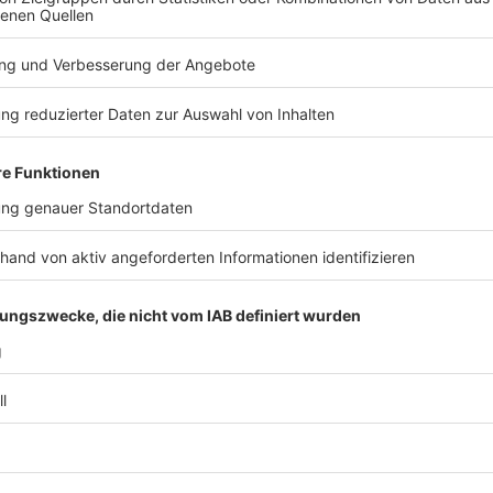
Anzeige
Für Eltern: Diese Daten nutzt die beliebte 
Anzeige
Viele Kinder und Jugendliche haben seit rund einem J
Smartphones. Es ist eigentlich eine Videoplattform,
beständig Daten und - und das ist noch ein Stück kra
Anzeige
Denn die Berichte haben sich während der Corona-Pa
Datendienst für Chinas Regierung fungiert und so In
der Welt abgreift.
Anzeige