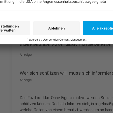
Zumindest sollen Eltern, deren Kinder noch nicht das
"begleitenden Modus" erfahren, was ihre Kinder über
folgenden Weg: Einstellung: "Digital Wellbeeing/Priv
Modus". Dass dadurch auch Eltern die App herunterl
System so perfide. Einerseits werde darauf geachtet
andererseits aber würden dadurch nun die Daten der
Anzeige
Wer sich schützen will, muss sich informier
Anzeige
Das Fazit ist klar: Ohne Eigeninitiative werden Social
schützen können. Deshalb lohnt es sich, in regelmäßi
welche Daten von einem benutzt werden um so hande