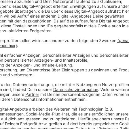
Unter
"Einstellungen" -> "Deine Facebook-Inform
Daten Facebook von anderen Diensten erhält und da
verwendet. Nutzer können diesen "Verlauf" zumindest 
was Facebook alles von einem erfahren will. Unter
"E
können Nutzer auch angeben, dass sie keine persona
wünschen.
Anzeige
Welche Daten Whatsapp speichert und nutz
Anzeige
WhatsApp
sammelt generell alle Daten, die von de
etwa: Anzeigename, Geburtstag, Telefonnummer, Sta
Nachrichten nicht auf den Servern gespeichert. Au