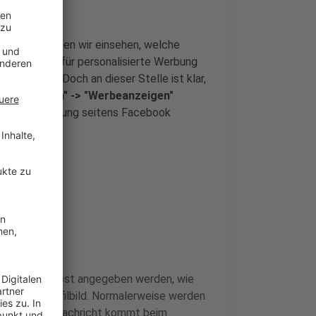
ationen"
können wir einsehen, welche
nn demnach für personalisierte Werbung
entfernen. Doch an dieser Stelle ist klar,
instellungen" -> "Werbeanzeigen"
lisierte Werbung seitens Facebook
t
n Nutzern selbst angegeben werden, wie
tus und Profilbild. Normalerweise werden
snahme: Eine Nachricht kommt beim