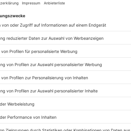
Verbindungen). Hinzu kommen die üblichen Daten, d
kennen. Allerdings weiß Instagram auch, mit wem wi
interessiert oder unser generelles Nutzerverhalten.
Anzeige
Anzeige
Tipp für Instagram-Nutzer
Anzeige
Es gibt für jedes soziale Medium einen "Privatsphäre
Seite "KlickSafe" macht dabei mit einfachen Schritt-
schnell man doch seine eigene Sicherheit auf Insta
Anleitung
.