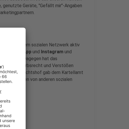
e, genutzte Geräte, "Gefällt mir"-Angaben
arketingpartnern.
nn wer bei dem sozialen Netzwerk aktiv
n von
WhatsApp
und
Instagram
und
rt werden. Dagegen hat das
gen Wettbewerbsrecht und Verstößen
r Bundesgerichtshof gab dem Kartellamt
ung der Daten von anderen sozialen