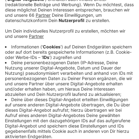
Veröffentlicht:
Donnerstag, 02.04.2020 05:07
Anzeige
Mit diesem Geld sollten die Firmen die Zeit
überbrücken, bis sie Geld aus Fördertöpfen von Bund
und Land bekommen. Oberbürgermeister Geisel sagte
dazu am Abend in seiner Videobotschaft:
Anzeige
Die Stadt hat für Unternehmen mit Finanzproblemen
durch die Corona-Krise eine Hotline geschaltet und
auch eine Email-Adresse eingerichtet.