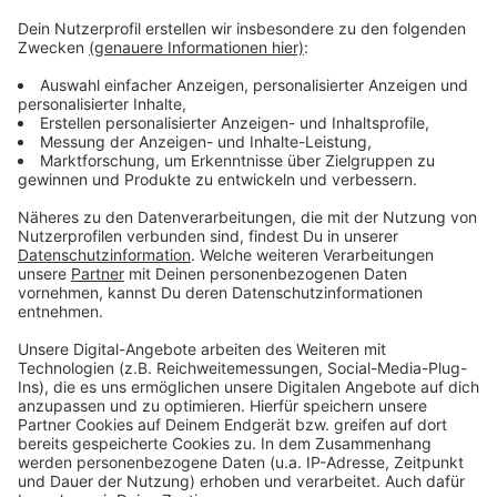
Die Infoline für Unternehmen ist werktags von 9 bis 18
Uhr zur erreichen. Der Rückruf-Service kann natürlich
rund um die Uhr - auch am Wochenende - genutzt
werden.
Rückruf-Service: E-Mail an business@duesseldorf.de
Infoline: werktags 9 bis 18 Uhr unter 0211-8990136
Anzeige
Anzeige