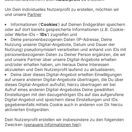
Veröffentlicht:
Montag, 27.01.2020 05:19
Anzeige
Neben den Yachten und Booten war es dieses Jahr
besonders beliebt Surfen oder Tauchen
auszuprobieren oder Zubehör zu kaufen. Auch neue
Trendsportarten wurden vorgestellt. In diesem Jahr
gab es außerdem viele Aktionen und
Diskussionsrunden zum Thema Nachhaltigkeit, sowie
zum Schutz der Meere und der Haie. Die nächste
BOOT wird im kommenden Jahr wieder in der letzten
Januarwoche stattfinden.
Anzeige