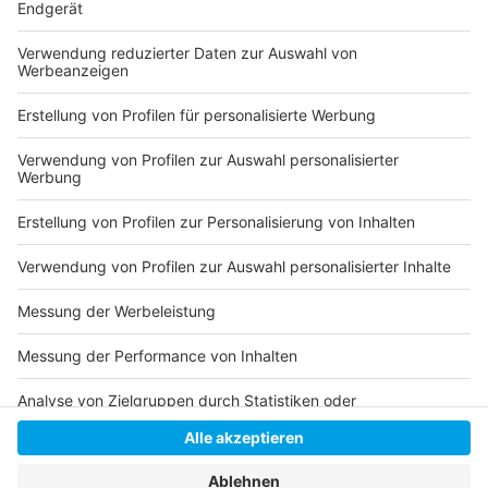
Messe "Cannafair"
Anzeige
Autoren: Joachim Schultheis & José Narciandi
Anzeige
Anzeige
Anzeige