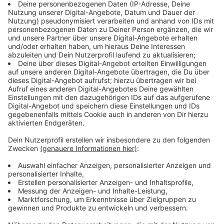
Messe freuen
Anzeige
"Wer sich mit allen Aspekten der Pflanzenzucht
auseinandersetzen möchte, findet auf der Cannafair
Dünger, Substrate, Lampen, Growboxen sowie
Produkte für die Aufbewahrung und Verarbeitung von
Cannabis", versprechen die Veranstalter. Auch
Anbietern aus anderen Segmenten bietet die Messe
eine Chance, sich den Besuchern zu zeigen. Hier geht
es dann um beispielsweise Drehzubehör, sogenannte
Vaporizer, CBD, Kleidung oder Kosmetik. Auch
pharmazeutische Cannabisproduzenten sollen vor Ort
sein.
Anzeige