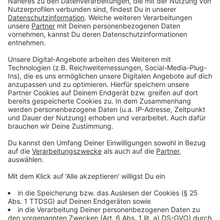
©
picture alliance/dpa - Christophe Gateau
Anzeige
Cannabis-Messe: Fahrsimulator für den
Straßenverkehr
Anzeige
Kiffen und gleichzeitig am Straßenverkehr teilnehmen
ist eine vieldiskutierte Sache in Deutschland. Daher
möchten die Veranstalter auch auf dieses Thema
hinweisen, mit einem Fahrsimulator, der das
"Bewusstsein für einen verantwortungsvollen Umgang
mit Substanzen wie Cannabis im Straßenverkehr
stärken soll". Durch den Simulator können Messegäste
prüfen, wie gut sie unter dem Einfluss der Substanzen,