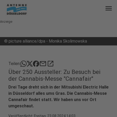
menu
Anzeige
©
picture alliance/dpa - Monika Skolimowska
mail
open_in_new
Teilen:
Über 250 Aussteller: Zu Besuch bei
der Cannabis-Messe "Cannafair"
Drei Tage dreht sich in der Mitsubishi Electric Halle
in Düsseldorf alles ums Gras. Die Cannabis-Messe
Cannafair findet statt. Wir haben uns vor Ort
umgeschaut.
Veröffentlicht:
Freitag, 23.08.2024 14:03