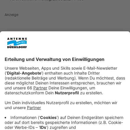
Anzeige
Seit Cannabis in Deutschland
legalisiert
ist, können
Bürgerinnen und Bürger bis zu drei Pflanzen zuhause
anbauen. Doch nicht alle sind wirkliche Experten in
diesem Gebiet. Da bietet es sich ganz offensichtlich
gut an, dass es in Düsseldorf für drei Tage eine echte
Cannabis-Messe gibt, die "Cannafair"
. Über 20.000
Menschen werden vom 23. bis 25. August in der
Mitsubishi Electric Halle erwartet. Daher legen die
Veranstalter einen großen Fokus auf den Anbau.
Anzeige
Darauf können sich Besucher der Cannabis-