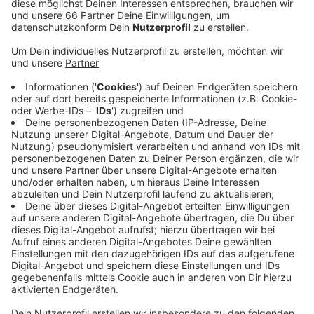
Veröffentlicht:
Freitag, 18.09.2020 16:02
Anzeige
Auch die Zahl der aktiven Corona-Fälle nimmt weiter
zu. Sie liegt mittlerweile bei 115 - ein Plus von 15 im
Vergleich zu letzten Daten, die wir vom
Gesundheitsamt bekommen haben. Aktuell werden 13
Menschen im Krankenhaus behandelt. Der Sieben-
Tage-Wert hat sich kaum verändert (18,4).
Unsere Corona-Sonderseite mit allen wichtigen Infos
rund um das Virus in Düsseldorf und weltweit