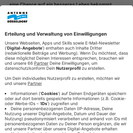
eine Chance auf ein besseres Leben bekommt,
wird er in ein gefährliches Abenteuer geworfen.
Um seine Freiheit zu erlangen, muss er ein
mysteriöses Paket quer durch das
postapokalyptische Ödland der Divided States of
America transportieren – zusammen mit der
schießwütigen Autodiebin Quiet (Stephanie
Beatriz).
Veröffentlicht:
Dienstag, 22.04.2025 17:27
Anzeige
Doch die Reise wird zur absoluten Hölle. Auf ihrem
Weg begegnen sie brutalen Räubern, die in mit Waffen
ausgestatteten Fahrzeugen durch das Ödland jagen,
und einem irren Clown namens Sweet Tooth (Will
Arnett), der in einem monströsen Eiswagen durch die