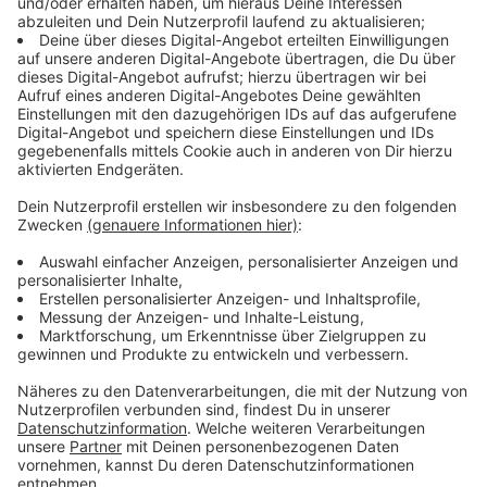
Straßen fegt. Doch das ist noch nicht alles: Ein
psychotischer Autobahnpolizist, Agent Stone
(Thomas Haden Church), setzt alles daran, sie zu
stoppen und mit ihnen ein blutiges Spiel zu spielen.
Streaming-Dienst: Amazon Prime Video
Anzeige
Wir benötigen Ihre
Zustimmung, um den YouTube
Video-Service zu laden!
Wir verwenden einen Service eines
Drittanbieters, um Videoinhalte
einzubetten. Dieser Service kann
Daten zu Ihren Aktivitäten