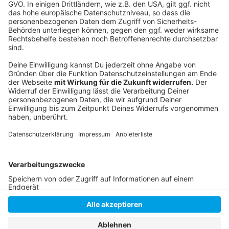
Anzeige
©
Copyright: Amazon Prime Video
John schlägt sich gemeinsam mit Quiet durch.
Anzeige
Anzeige
Anzeige