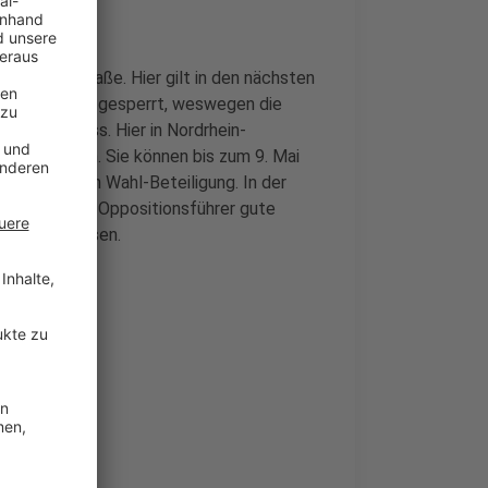
llstätter Straße. Hier gilt in den nächsten
st die Straße gesperrt, weswegen die
 werden muss. Hier in Nordrhein-
igter Türken. Sie können bis zum 9. Mai
 einer hohen Wahl-Beteiligung. In der
ragen hat der Oppositionsführer gute
acht abzulösen.
l aufgerufen