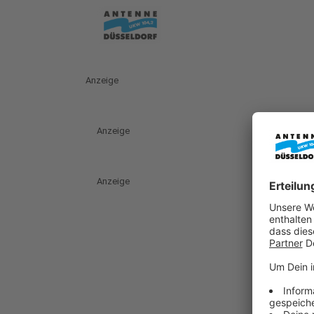
Anzeige
Anzeige
Anzeige