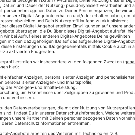
Anzeige
Seit heute Früh staut sich der Verkehr rund um die Wi
Tagen eine Einbahnstraßenregelung. Stadteinwärts i
Buslinie 833 in Richtung Belsenplatz auch umgeleitet
Westfalen lebt etwa eine halbe Million stimmberecht
wählen gehen. Der Türkische Bund in NRW rechnet mit
Türkei finden die Wahlen am 14. Mai statt. Laut Umf
Chancen, Präsident Erdogan nach 20 Jahren an der M
Anzeige
Weitere Infos und Links zum Thema:
Anzeige
Rund 15 Millionen in Deutschland zur Türkei-Wah