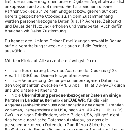
©
Copyright: Apple TV+
So ein paar Kiddies sollen es schon werden. Doch der
Weg dahin wird steinig...
Anzeige
©
Copyright: Apple TV+
Freunde und Familie sind ein Segen...oder auch ein
Fluch? Denn sie stehen dem Adaptionsantrag von Nikki
und Jason teilweise im Weg.
Anzeige