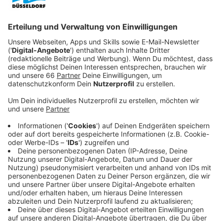
Veröffentlicht:
Sonntag, 28.06.2020 18:38
Anzeige
Doch die Adaption gestaltet sich schwieriger als
gedacht. Denn das Paar schleppt eine Menge
Probleme und schwierige Familienverhältnisse mit sich
rum, die die Antragstellung nicht gerade vereinfachen.
Dass Nikkis beste Freundin Erica (Ophelia Lovibond)
gerade mit ihrem zweiten Kind schwanger ist und ihr
die Freuden ihrer Schwangerschaft täglich unter die
Nase reibt, hilft da auch nicht weiter.
Streaming-Dienst: Apple TV+
Anzeige