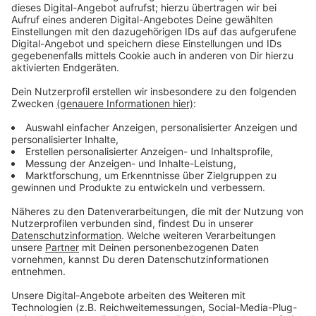
Wir benötigen Ihre
Zustimmung, um den YouTube
Video-Service zu laden!
Wir verwenden einen Service eines
Drittanbieters, um Videoinhalte
einzubetten. Dieser Service kann
Daten zu Ihren Aktivitäten
sammeln. Bitte lesen Sie die
Details durch und stimmen Sie der
Nutzung des Service zu, um dieses
Video anzusehen.
Mehr Informationen
Nikki und Jason wollen unbedingt ein Kind. Doch so
richtig „erwachsen“ sind sie selber nicht….
Akzeptieren
Anzeige
powered by
Usercentrics Consent
Management Platform