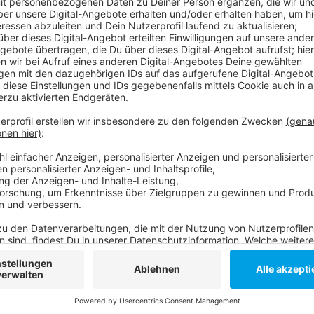
Anzeige
Die Gewerkschaft möchte aber für Mitarbeiter einen 
die meisten Geschäfte morgen sowieso nicht öffnen.
die Kunden direkt bei ihrem Geschäft vor Ort erfahr
Ketten auf Anfrage von Antenne Düsseldorf.
Anzeige