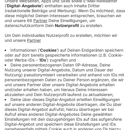
und dem Veranstalter Gespräche führt.
Hintergrund ist unter anderem die Klimakrise.
Veröffentlicht:
Montag, 20.11.2023 15:26
Anzeige
Im letzten Jahr gab es laut der LINKEN hier in
Düsseldorf erstmals 22 Tage mit
Höchsttemperaturen über 30 Grad; vorher habe es im
Schnitt rund achteinhalb solcher heißen Tage pro Jahr
gegeben. Die "Rheinkirmes" findet im Juli und damit
mitten im Hochsommer statt. Im vergangenen Jahr
kostete das Glas Mineralwasser rund drei Euro. Die
LINKEN halten das für gesundheitsgefährdend. Gerade
älterere Kirmes-Gäste und Kinder müssten
ausreichend trinken. Sie fordern deshalb, dass die
Stadtwerke ihren Trinkwasser-Wagen auf dem Kirmes-