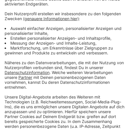
Platz aufstellen.
Anzeige
Weitere Infos und Links zum Thema
Anzeige
In Oberkassel gibt es bereits einen fest
installierten Trinkwasser-Brunnen
Verbraucherzentrale rät: Bei Hitze viel trinken!
Klimaanpassung: Stadt reagiert auf Hitze-Tage
Anzeige