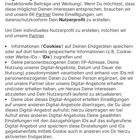
des Triathlons bietet wieder ein großes und buntes
Rahmenprogramm - und zwar auf der
Landtagswiese, wo auch der Zieleinlauf
stattfindet.
Veröffentlicht:
Sonntag, 19.06.2022 09:21
Anzeige
Beim Düsseldorfer Triathlon sind nicht nur Profis am
Start, sondern auch Hobbysportler. Daher gibt es auch
unterschiedliche Distanzen. Die Rheinbahn fährt in
dieser Zeit anders als normal.
Anzeige
Weitere Infos und Links zum Thema