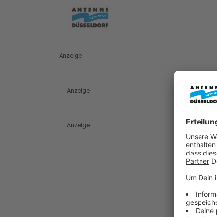
Anzeige
Anzeige
Anzeige