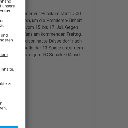
-Pandemie wieder vor Publikum statt. 500
-Sportpark ein, um die Premieren-Einheit
Wochenende vom 15. bis 17. Juli. Gegen
ssen Fortuna-Fans am kommenden Freitag,
 vergangenen Saison hatte Düsseldorf nach
virtuellen Tabelle der 13 Spiele unter dem
hinter den Aufsteigern FC Schalke 04 und