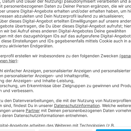
Der Trainingsauftakt fand erstmals seit der Corona
Fans fanden sich auf der Kleinen Kampfbahn im Arena
anzuschauen. Die neue Zweitliga-Saison startet am 
wen die Rot-Weißen ihr Auftaktspiel bestreiten, wi
dann wird der neue Spielplan veröffentlicht. In der
21 Spieltagen den Relegationsplatz belegt. In einer 
neuen Trainer Daniel Thioune belegte sie Rang drei 
Werder Bremen.
Anzeige
Weitere Infos und Links zum Thema
Anzeige
Hier informiert die Fortuna