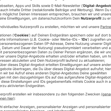
Anzeige
Übergang und Ausblick
Anzeige
Fest steht aber, dass Chernomaz morgen beim Auswär
Bande stehen wird. Ob sein Nachfolger dann bereit
Freiburg übernehmen wird oder erst in der kommende
Stunden. Der bisherige Co-Trainer Rob Armstrong blei
Anzeige
Die Stimmen zur Entscheidung
Anzeige