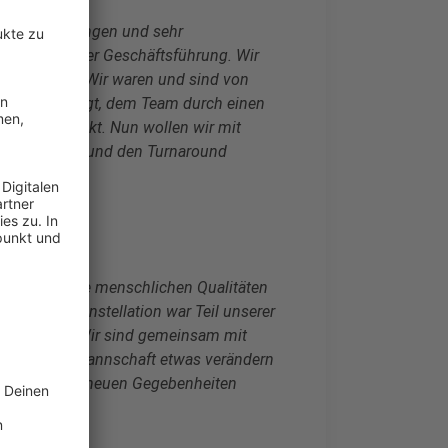
Ergebnis von engen und sehr
erstab und der Geschäftsführung. Wir
ssprechen. Wir waren und sind von
hat er angeregt, dem Team durch einen
hsten Respekt. Nun wollen wir mit
rei bekommen und den Turnaround
pertise und die menschlichen Qualitäten
Die neue Konstellation war Teil unserer
vorgezogen. Wir sind gemeinsam mit
mfeld der Mannschaft etwas verändern
 sich auf die neuen Gegebenheiten
liefern.“