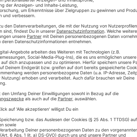
Andreas Niederberger:
„Dieser Schritt ist das 
vertrauensvollen Gesprächen zwischen dem Train
möchten Rich Chernomaz unsere Hochachtung au
seinen Qualitäten als Coach überzeugt. Dennoch 
Wechsel neue Impulse zu geben. Das verdient höc
einem neuen Headcoach die Köpfe der Spieler f
schaffen.“
Rick Amann:
„Uns war wichtig, die sportliche Ex
von Rich Chernomaz weiter an die DEG zu binden. 
ursprünglichen Langzeit-Strategie und wird nun 
Cherno zu dem Schluss gekommen, dass wir im U
müssen. Wir verlangen von den Spielern, dass sie
einstellen und in nächster Zeit bessere Ergebnisse 