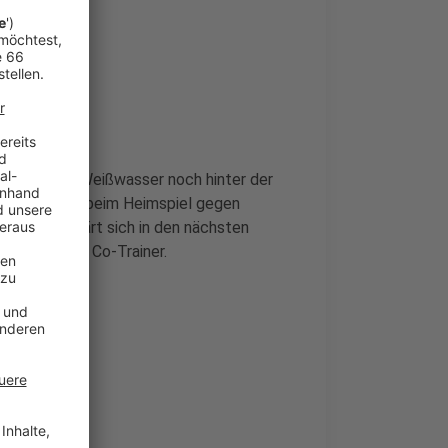
tsspiel in Weißwasser noch hinter der
s am Sonntag beim Heimspiel gegen
n Woche, klärt sich in den nächsten
bt weiterhin Co-Trainer.