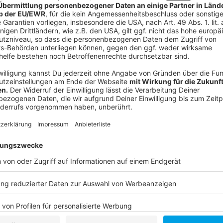
Anzeige
Weitere Infos und Links zum Thema:
Anzeige
Unsere DEG-Sonderseite
So berichtet die DEG
Die Tabelle der DEL 2
Hier geht es zur DEG
DEG-Legenden hautnah
Die Eishockey-WM 2027 in Düsseldorf
Anzeige