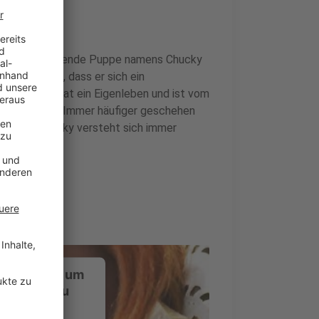
ck harmlos wirkende Puppe namens Chucky
t Jake fest, dass er sich ein
 Die Puppe hat ein Eigenleben und ist vom
rif) besessen.Immer häufiger geschehen
inge und Chucky versteht sich immer
ustimmung, um
-Service zu