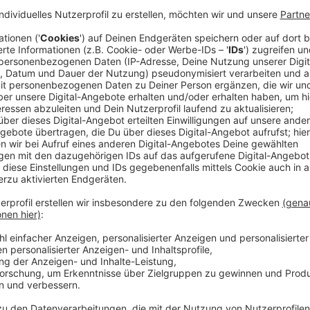
Anzeige
Bis er auf einem Flohmarkt eine auf den ersten Bli
kauft.Doch schon kurz nach dem Kauf der Puppe stell
mörderisches Spielzeug ins Kinderzimmer geholt hat.
Geist des Serienmörders Charles Lee Ray (Brad Dou
daraufhin in Jakes Umfeld mysteriöse und blutige D
besser darin, Jake für seine Zwecke einzuspannen…
Streaming-Dienst: SyFy
Anzeige
Wir benötigen Ihre Z
den YouTube Video
laden!