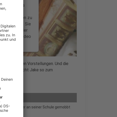
ervice eines
ideoinhalte
ce kann Daten zu
 Bitte lesen Sie
timmen Sie der
um dieses Video
.
onen
mlich brutalen Vorstellungen. Und die
pieler und macht Jake so zum
nsent Management
 den Jungen, der an seiner Schule gemobbt