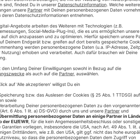
Wir verwenden einen S
Drittanbieters, um V
einzubetten. Dieser Servi
Ihren Aktivitäten sammeln.
die Details durch und s
Nutzung des Service zu, 
anzusehen
Mehr Informati
Chucky mutiert zu einer mordlüsternen Puppe mit zie
Akzeptieren
eigentliche Puppe wird selbst schnell zum Puppens
powered by
Usercentrics Co
Mordwerkzeug.
Platform
Anzeige
©
Copyright: SyFy Universal
Chucky zwingt Jake ihn mit zur Schule zu nehmen. Für
wird, eine zusätzliche Erniedrigung.