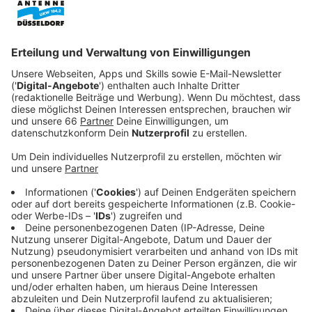
Anzeige
Anschließend versuchte er, sich selbst das Leben zu
nehmen. Der Selbstmord scheiterte, woraufhin der
Mann die
Polizei
alarmierte.
Anzeige
Ermittlungen zu den Hintergründen der Tat
Anzeige
Die Polizei erhielt den Notruf des Rentners kurz vor
Mitternacht. Er gestand, seine Frau getötet und
anschließend versucht zu haben, sich umzubringen. Der