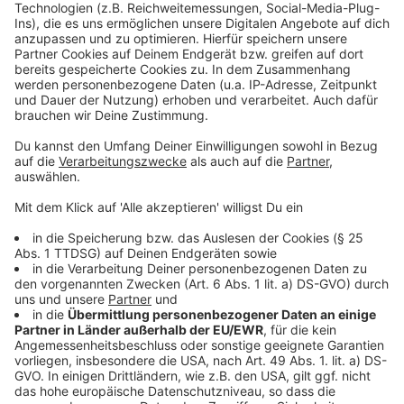
Weitere Infos und Links zum Thema:
Anzeige
Die Meldung der Polizei zur Tat in Urdenbach
Weitere Blaulichtmeldungen aus Düsseldorf
Weitere Nachrichten aus Düsseldorf
Anzeige
Folge uns für mehr News & Updates:
Anzeige
Livestream
|
Instagram
|
Facebook
|
WhatsApp-Kanal
Anzeige