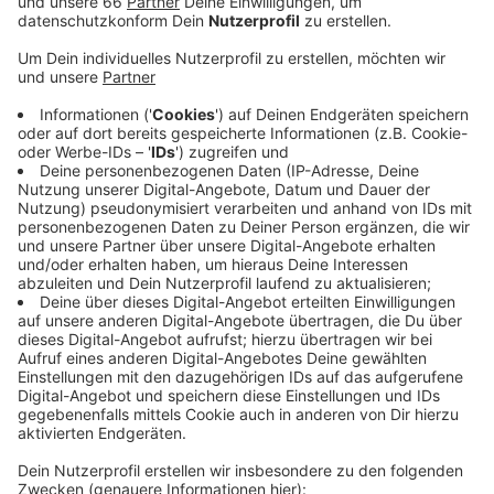
Veröffentlicht:
Mittwoch, 29.04.2020 05:39
Anzeige
In ganz Deutschland wollen deshalb heute (29. April
2020) Mitarbeiter der Touristikbranche demonstrieren.
Hier bei uns in der Stadt soll das vor dem Landtag
geschehen - und zwar zwischen 11 Uhr und 13:30 Uhr.
Allerdings wird es eine recht kleine Demo. Die Polizei
hat wegen der Abstandsregeln nur 25 von rund 100
angekündigten Menschen erlaubt, an der
Demonstration teilzunehmen. Gefordert werden von
den Mitarbeitern Soforthilfen für die Reisebranche -
insbesondere für die Reisebüros. Zum Beispiel in Form
eines Notfallfonds. Dieser sollte laut des
Aktionsbündnisses schnell ausgezahlt werden und
nicht zurückgezahlt werden müssen.