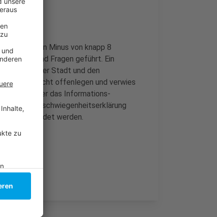
 der Stadt ein Minus von knapp 8
skussionen und Fragen geführt. Ein
ag zwischen der Stadt und den
s Dokument nicht offenlegen und verwies
äre damit aber das Informations-
adt keine Verschwiegenheitserklärung
vember verkündet werden.