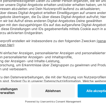
Anzeige
Nach dem Grand Depart in Düsseldorf war auf Seiten
Millionen Euro übriggeblieben. Das hatte zu vielen Di
Pressevertreter wollte wissen, wie genau der Vertr
Veranstaltern der Tour aussah. Die Stadt wollte da
auf eine Verschwiegenheitserklärung. Laut Gericht w
Freiheitsgesetz ausgehebelt, außerdem habe die St
vorgelegt. Das endgültige Urteil soll bis Anfang No
Anzeige