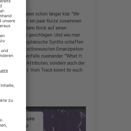
 war den dreien schon länger klar. "Wir
nt und direkt ein paar Kurze zusammen
l hatten wir dann Bock auf einen
zburg war also geschlagen. Und wie man
ynths und atmosphärische Synths schaffen
die von der selbstbewussten Emanzipation
tagonisten ebenfalls zueinander. "'What It
usikalischen Attributen, sondern auch der
 selbstbewusst. Vom Track könnt ihr euch
ustimmung, um
-Service zu