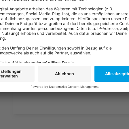
laden!
Wir verwenden einen S
Drittanbieters, um V
einzubetten. Dieser Servi
Ihren Aktivitäten sammeln.
die Details durch und s
Nutzung des Service zu, 
anzusehen
Mehr Informati
Der Frühlingsson von Toby Romeo und YouNotUs "What
Akzeptieren
Anzeige
powered by
Usercentrics Co
Platform