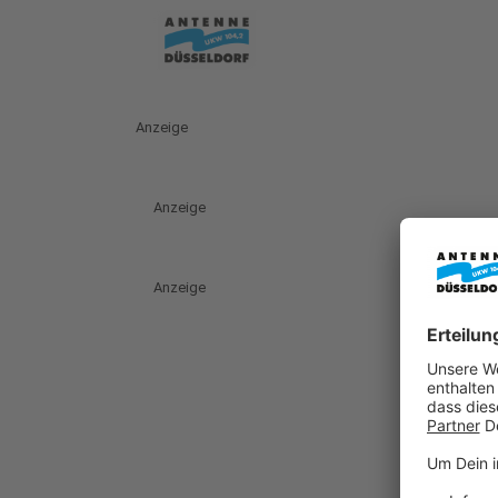
Anzeige
Anzeige
Anzeige