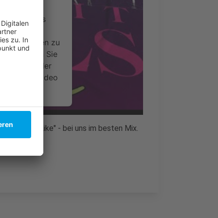
ervice eines
ideoinhalte
ce kann Daten zu
 Bitte lesen Sie
timmen Sie der
um dieses Video
.
onen
 It Feels Like" - bei uns im besten Mix.
nsent Management