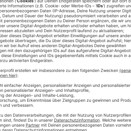
Dass ihre Zusammenarbeit so gut funktionieren würde,
haben uns beim Amsterdam Dance Event kennengeler
getrunken und gefeiert bis morgens um 6. Voll schnel
gemeinsamen Track." Die Brücke von Berlin nach Sal
so hört, lief es im Studio genauso rund. Pluckige S
eine Sound-Umgebung für klare Vocals. Die Lyrics, 
aus einer "Situationship" handeln, passen für die Pro
Feels Like' ist nur das perfekte Match aus unseren m
perfekte Song für eure Frühlingsplaylist", sagen sie
hier selbst überzeugen.
Anzeige
Wir benötigen Ihre Z
den YouTube Video